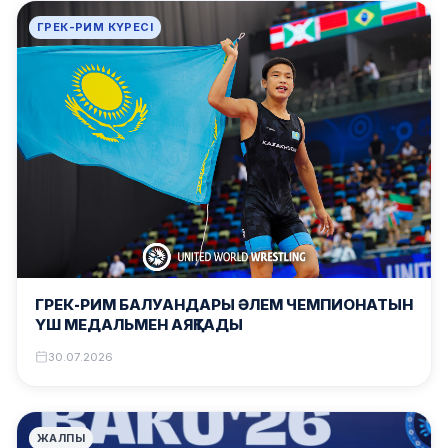
ГРЕК-РИМ КҮРЕСІ
ГРЕК-РИМ БАЛУАНДАРЫ ӘЛЕМ ЧЕМПИОНАТЫН
ҮШ МЕДАЛЬМЕН АЯҚТАДЫ
30.07.2026
ЖАЛПЫ