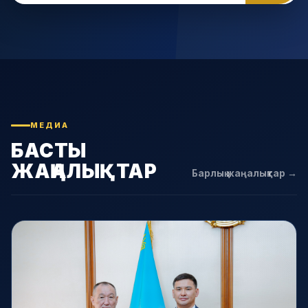
МЕДИА
БАСТЫ
ЖАҢАЛЫҚТАР
Барлық жаңалықтар →