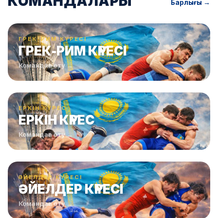
КОМАНДАЛАРЫ
Барлығы →
ГРЕК-РИМ КҮРЕСІ
ГРЕК-РИМ КҮРЕСІ
Командаға өту →
ЕРКІН КҮРЕС
ЕРКІН КҮРЕС
Командаға өту →
ӘЙЕЛДЕР КҮРЕСІ
ӘЙЕЛДЕР КҮРЕСІ
Командаға өту →