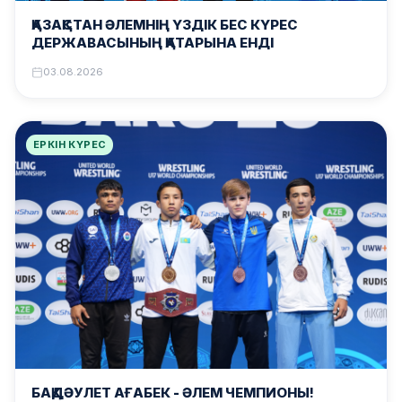
ҚАЗАҚСТАН ӘЛЕМНІҢ ҮЗДІК БЕС КҮРЕС
ДЕРЖАВАСЫНЫҢ ҚАТАРЫНА ЕНДІ
03.08.2026
ЕРКІН КҮРЕС
БАҚДӘУЛЕТ АҒАБЕК – ӘЛЕМ ЧЕМПИОНЫ!