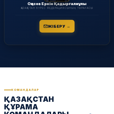
Оқасов Еркін Қадырғалиұлы
ҚАЗАҚСТАН КҮРЕС ФЕДЕРАЦИЯСЫНЫҢ ТӨРАҒАСЫ
ЖІБЕРУ →
КОМАНДАЛАР
ҚАЗАҚСТАН
ҚҰРАМА