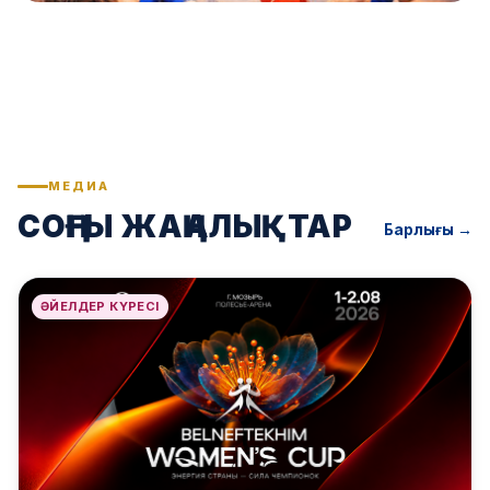
МЕДИА
СОҢҒЫ ЖАҢАЛЫҚТАР
Барлығы →
ӘЙЕЛДЕР КҮРЕСІ