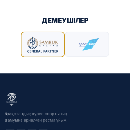
ДЕМЕУШІЛЕР
Қазақстандық күрес спортының
дамуына арналған ресми ұйым.