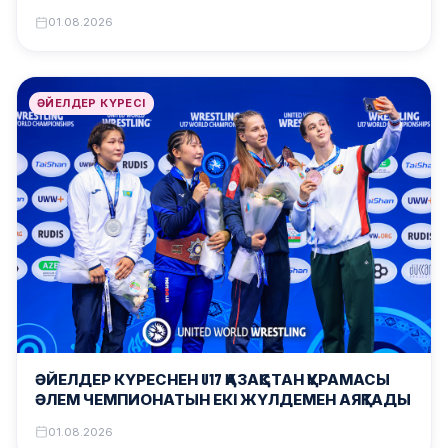
01.08.2026
ӘЙЕЛДЕР КҮРЕСІ
ӘЙЕЛДЕР КҮРЕСНЕН U17 ҚАЗАҚСТАН ҚҰРАМАСЫ
ӘЛЕМ ЧЕМПИОНАТЫН ЕКІ ЖҮЛДЕМЕН АЯҚТАДЫ
01.08.2026