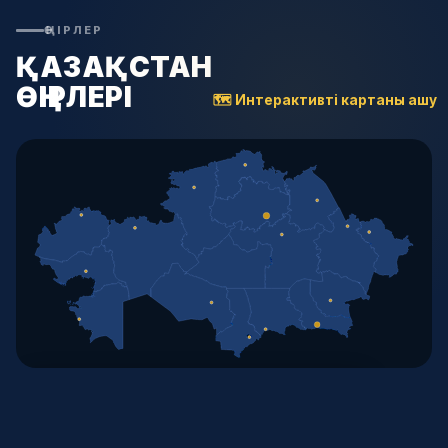
ӨҢІРЛЕР
ҚАЗАҚСТАН
ӨҢІРЛЕРІ
🗺 Интерактивті картаны ашу
🗺 ИНТЕРАКТИВТІ КАРТАНЫ АШУ