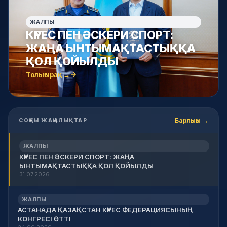
ЖАЛПЫ
КҮРЕС ПЕН ӘСКЕРИ СПОРТ:
ЖАҢА ЫНТЫМАҚТАСТЫҚҚА
ҚОЛ ҚОЙЫЛДЫ
Толығырақ →
Барлығы →
СОҢҒЫ ЖАҢАЛЫҚТАР
ЖАЛПЫ
КҮРЕС ПЕН ӘСКЕРИ СПОРТ: ЖАҢА
ЫНТЫМАҚТАСТЫҚҚА ҚОЛ ҚОЙЫЛДЫ
31.07.2026
ЖАЛПЫ
АСТАНАДА ҚАЗАҚСТАН КҮРЕС ФЕДЕРАЦИЯСЫНЫҢ
КОНГРЕСІ ӨТТІ