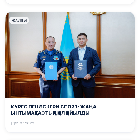
ЖАЛПЫ
КҮРЕС ПЕН ӘСКЕРИ СПОРТ: ЖАҢА
ЫНТЫМАҚТАСТЫҚҚА ҚОЛ ҚОЙЫЛДЫ
31.07.2026