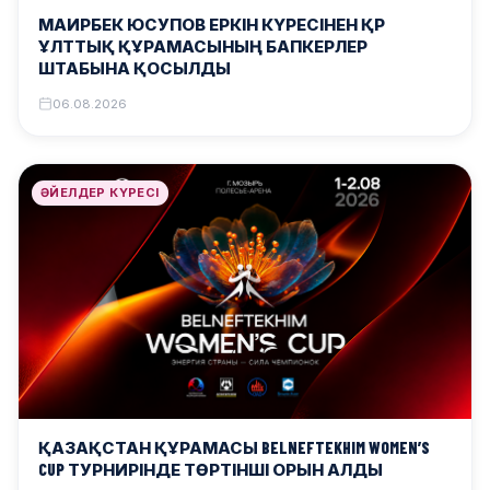
МАИРБЕК ЮСУПОВ ЕРКІН КҮРЕСІНЕН ҚР
ҰЛТТЫҚ ҚҰРАМАСЫНЫҢ БАПКЕРЛЕР
ШТАБЫНА ҚОСЫЛДЫ
06.08.2026
ӘЙЕЛДЕР КҮРЕСІ
ҚАЗАҚСТАН ҚҰРАМАСЫ BELNEFTEKHIM WOMEN’S
CUP ТУРНИРІНДЕ ТӨРТІНШІ ОРЫН АЛДЫ