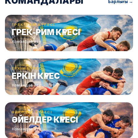
КОМАНДАЛАРЫ
Барлығы →
ГРЕК-РИМ КҮРЕСІ
ГРЕК-РИМ КҮРЕСІ
Командаға өту →
ЕРКІН КҮРЕС
ЕРКІН КҮРЕС
Командаға өту →
ӘЙЕЛДЕР КҮРЕСІ
ӘЙЕЛДЕР КҮРЕСІ
Командаға өту →