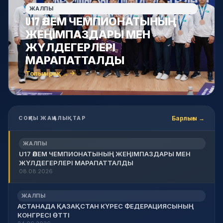
ЖАЛПЫ
U17 ӘЛЕМ ЧЕМПИОНАТЫНЫҢ
ЖЕҢІМПАЗДАРЫ МЕН
ЖҮЛДЕГЕРЛЕРІ
МАРАПАТТАЛДЫ
Толығырақ →
Барлығы →
СОҢҒЫ ЖАҢАЛЫҚТАР
ЖАЛПЫ
U17 ӘЛЕМ ЧЕМПИОНАТЫНЫҢ ЖЕҢІМПАЗДАРЫ МЕН
ЖҮЛДЕГЕРЛЕРІ МАРАПАТТАЛДЫ
08.08.2026
ЖАЛПЫ
АСТАНАДА ҚАЗАҚСТАН КҮРЕС ФЕДЕРАЦИЯСЫНЫҢ
КОНГРЕСІ ӨТТІ