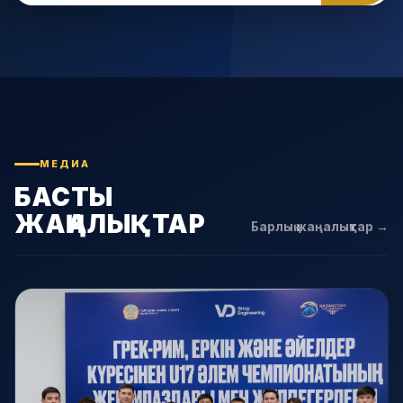
МЕДИА
БАСТЫ
ЖАҢАЛЫҚТАР
Барлық жаңалықтар →