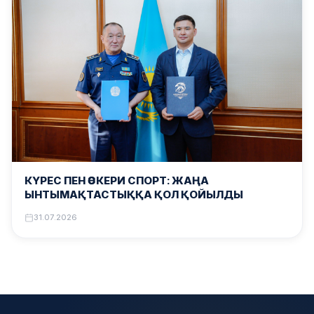
КҮРЕС ПЕН ӘСКЕРИ СПОРТ: ЖАҢА
ЫНТЫМАҚТАСТЫҚҚА ҚОЛ ҚОЙЫЛДЫ
31.07.2026