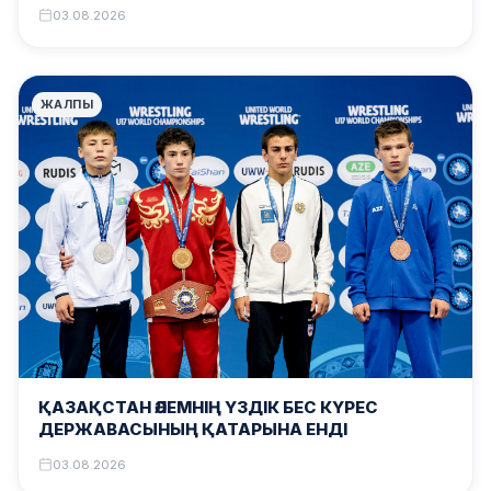
03.08.2026
ЖАЛПЫ
ҚАЗАҚСТАН ӘЛЕМНІҢ ҮЗДІК БЕС КҮРЕС
ДЕРЖАВАСЫНЫҢ ҚАТАРЫНА ЕНДІ
03.08.2026