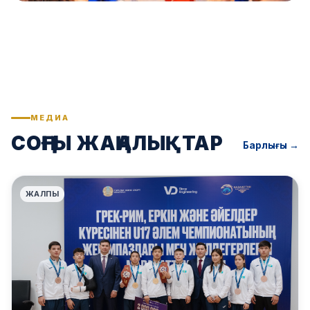
МЕДИА
СОҢҒЫ ЖАҢАЛЫҚТАР
Барлығы →
ЖАЛПЫ