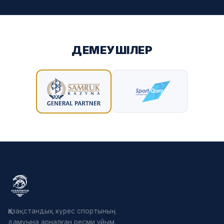
ДЕМЕУШІЛЕР
Қазақстандық күрес спортының
дамуына арналған ресми ұйым.