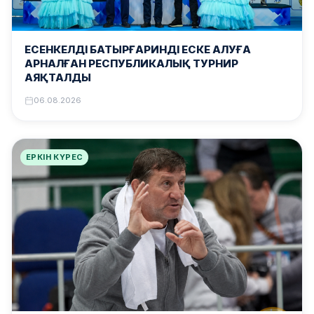
ЕСЕНКЕЛДІ БАТЫРҒАРИНДІ ЕСКЕ АЛУҒА
АРНАЛҒАН РЕСПУБЛИКАЛЫҚ ТУРНИР
АЯҚТАЛДЫ
06.08.2026
ЕРКІН КҮРЕС