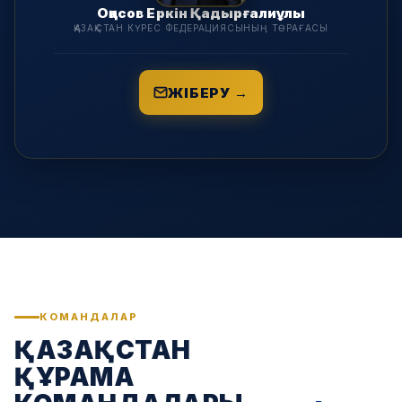
Оқасов Еркін Қадырғалиұлы
ҚАЗАҚСТАН КҮРЕС ФЕДЕРАЦИЯСЫНЫҢ ТӨРАҒАСЫ
ЖІБЕРУ →
КОМАНДАЛАР
ҚАЗАҚСТАН
ҚҰРАМА