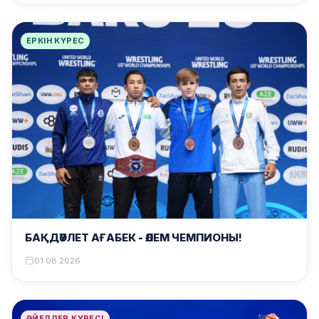
ЕРКІН КҮРЕС
БАҚДӘУЛЕТ АҒАБЕК – ӘЛЕМ ЧЕМПИОНЫ!
01.08.2026
ӘЙЕЛДЕР КҮРЕСІ