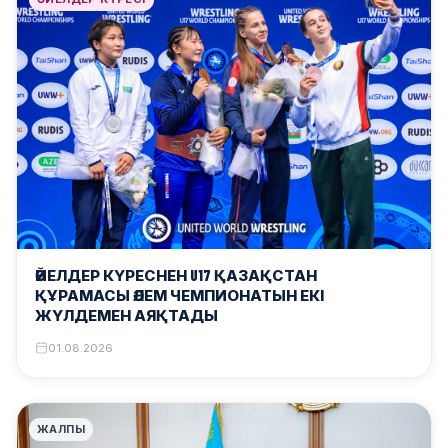
ӘЙЕЛДЕР КҮРЕСНЕН U17 ҚАЗАҚСТАН
ҚҰРАМАСЫ ӘЛЕМ ЧЕМПИОНАТЫН ЕКІ
ЖҮЛДЕМЕН АЯҚТАДЫ
01.08.2026
ЖАЛПЫ