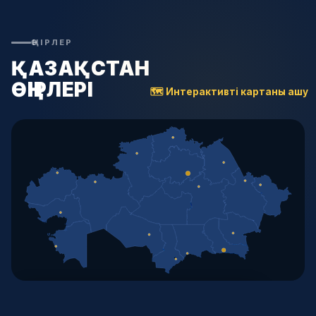
ӨҢІРЛЕР
ҚАЗАҚСТАН
ӨҢІРЛЕРІ
🗺 Интерактивті картаны ашу
🗺 ИНТЕРАКТИВТІ КАРТАНЫ АШУ