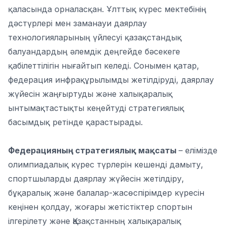
қаласында орналасқан. Ұлттық күрес мектебінің
дәстүрлері мен заманауи даярлау
технологияларының үйлесуі қазақстандық
балуандардың әлемдік деңгейде бәсекеге
қабілеттілігін нығайтып келеді. Сонымен қатар,
федерация инфрақұрылымды жетілдіруді, даярлау
жүйесін жаңғыртуды және халықаралық
ынтымақтастықты кеңейтуді стратегиялық
басымдық ретінде қарастырады.
Федерацияның стратегиялық мақсаты
– елімізде
олимпиадалық күрес түрлерін кешенді дамыту,
спортшыларды даярлау жүйесін жетілдіру,
бұқаралық және балалар-жасөспірімдер күресін
кеңінен қолдау, жоғары жетістіктер спортын
ілгерілету және Қазақстанның халықаралық