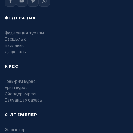
ФЕДЕРАЦИЯ
Федерация туралы
Басшылық
Байланыс
Даңқ залы
КҮРЕС
Грек-рим күресі
Еркін күрес
Әйелдер күресі
Балуандар базасы
СІЛТЕМЕЛЕР
Жарыстар