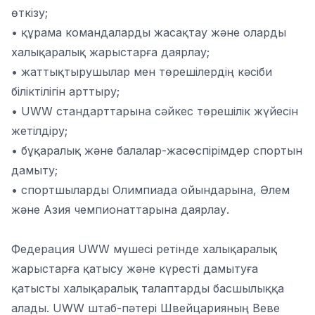
өткізу;
• құрама командаларды жасақтау және оларды
халықаралық жарыстарға даярлау;
• жаттықтырушылар мен төрешілердің кәсіби
біліктілігін арттыру;
• UWW стандарттарына сәйкес төрешілік жүйесін
жетілдіру;
• бұқаралық және балалар-жасөспірімдер спортын
дамыту;
• спортшыларды Олимпиада ойындарына, Әлем
және Азия чемпионаттарына даярлау.
Федерация UWW мүшесі ретінде халықаралық
жарыстарға қатысу және күресті дамытуға
қатысты халықаралық талаптарды басшылыққа
алады. UWW штаб-пәтері Швейцарияның Веве