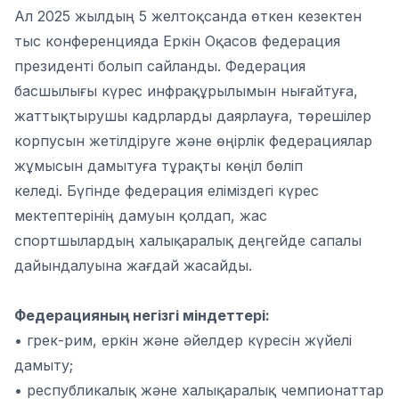
Ал 2025 жылдың 5 желтоқсанда өткен кезектен
тыс конференцияда Еркін Оқасов федерация
президенті болып сайланды. Федерация
басшылығы күрес инфрақұрылымын нығайтуға,
жаттықтырушы кадрларды даярлауға, төрешілер
корпусын жетілдіруге және өңірлік федерациялар
жұмысын дамытуға тұрақты көңіл бөліп
келеді. Бүгінде федерация еліміздегі күрес
мектептерінің дамуын қолдап, жас
спортшылардың халықаралық деңгейде сапалы
дайындалуына жағдай жасайды.
Федерацияның негізгі міндеттері:
• грек-рим, еркін және әйелдер күресін жүйелі
дамыту;
• республикалық және халықаралық чемпионаттар