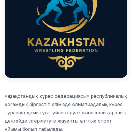
«Қазақстандық күрес федерациясы» республикалық
қоғамдық бірлестігі елімізде олимпиадалық күрес
түрлерін дамытуға, үйлестіруге және халықаралық
деңгейде ілгерілетуге жауапты ұлттық спорт
ұйымы болып табылады.