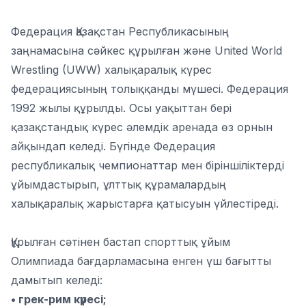
Федерация Қазақстан Республикасының
заңнамасына сәйкес құрылған және United World
Wrestling (UWW) халықаралық күрес
федерациясының толыққанды мүшесі. Федерация
1992 жылы құрылды. Осы уақыттан бері
қазақстандық күрес әлемдік аренада өз орнын
айқындап келеді. Бүгінде Федерация
республикалық чемпионаттар мен біріншіліктерді
ұйымдастырып, ұлттық құрамалардың
халықаралық жарыстарға қатысуын үйлестіреді.
Құрылған сәтінен бастап спорттық ұйым
Олимпиада бағдарламасына енген үш бағытты
дамытып келеді:
• грек-рим күресі;