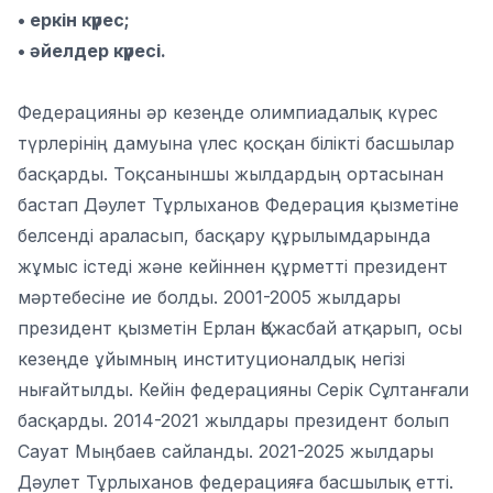
• еркін күрес;
• әйелдер күресі.
Федерацияны әр кезеңде олимпиадалық күрес
түрлерінің дамуына үлес қосқан білікті басшылар
басқарды. Тоқсаныншы жылдардың ортасынан
бастап Дәулет Тұрлыханов Федерация қызметіне
белсенді араласып, басқару құрылымдарында
жұмыс істеді және кейіннен құрметті президент
мәртебесіне ие болды. 2001-2005 жылдары
президент қызметін Ерлан Қожасбай атқарып, осы
кезеңде ұйымның институционалдық негізі
нығайтылды. Кейін федерацияны Серік Сұлтанғали
басқарды. 2014-2021 жылдары президент болып
Сауат Мыңбаев сайланды. 2021-2025 жылдары
Дәулет Тұрлыханов федерацияға басшылық етті.