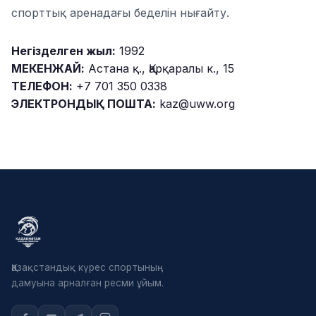
спорттық аренадағы беделін нығайту.
Негізделген жыл:
1992
МЕКЕНЖАЙ:
Астана қ., Қарқаралы к., 15
ТЕЛЕФОН:
+7 701 350 0338
ЭЛЕКТРОНДЫҚ ПОШТА:
kaz@uww.org
Қазақстандық күрес спортының
дамуына арналған ресми ұйым.