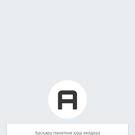
Басқару панеліне қош келдіңіз