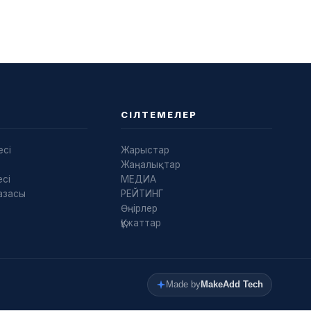
СІЛТЕМЕЛЕР
есі
Жарыстар
Жаңалықтар
сі
МЕДИА
азасы
РЕЙТИНГ
Өңірлер
Құжаттар
Made by
MakeAdd Tech