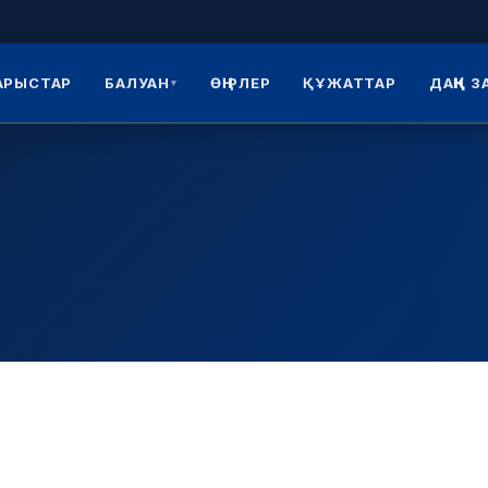
АРЫСТАР
БАЛУАН
ӨҢІРЛЕР
ҚҰЖАТТАР
ДАҢҚ 
▾