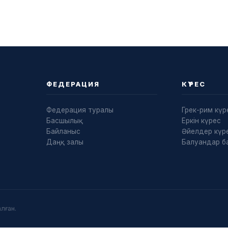
ФЕДЕРАЦИЯ
КҮРЕС
Федерация туралы
Грек-рим күр
Басшылық
Еркін күрес
Байланыс
Әйелдер күре
Даңқ залы
Балуандар б
лған.