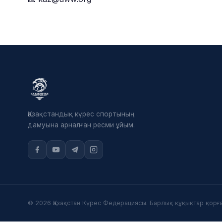
Қазақстандық күрес спортының
дамуына арналған ресми ұйым.
© 2026 Қазақстан Күрес Федерациясы. Барлық құқықтар қорға