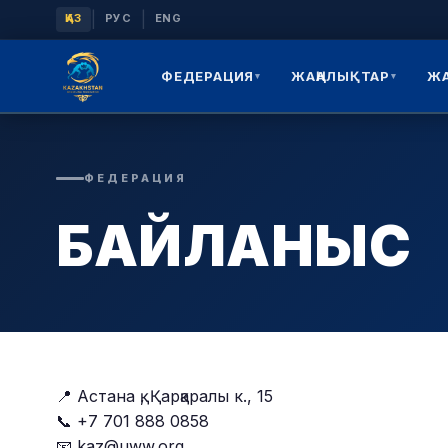
|
|
ҚАЗ
РУС
ENG
ФЕДЕРАЦИЯ
ЖАҢАЛЫҚТАР
Ж
▾
▾
ФЕДЕРАЦИЯ
БАЙЛАНЫС
📍 Астана қ, Қарқаралы к., 15
📞 +7 701 888 0858
📧
kaz@uww.org