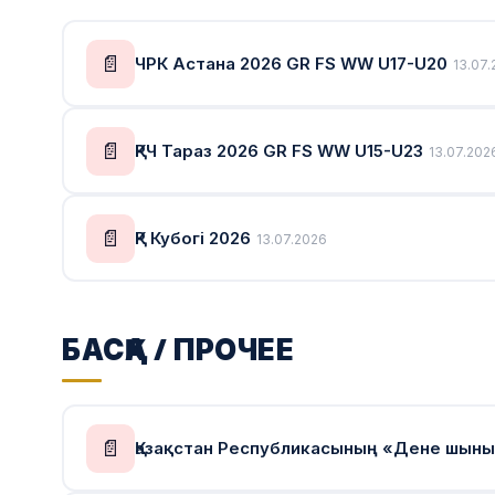
📄
ЧРК Астана 2026 GR FS WW U17-U20
13.07.
📄
ҚРЧ Тараз 2026 GR FS WW U15-U23
13.07.202
📄
ҚР Кубогі 2026
13.07.2026
БАСҚА / ПРОЧЕЕ
📄
Қазақстан Республикасының «Дене шыны