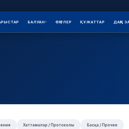
АРЫСТАР
БАЛУАН
ӨҢІРЛЕР
ҚҰЖАТТАР
ДАҢҚ 
▾
жения
Хаттамалар / Протоколы
Басқа / Прочее