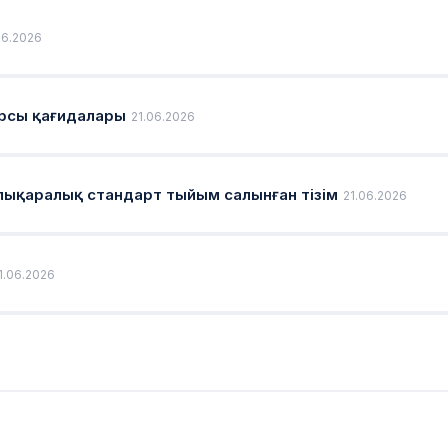
06.2026
арсы қағидалары
21.06.2026
лықаралық стандарт тыйым салынған тізім
21.06.2026
1.06.2026