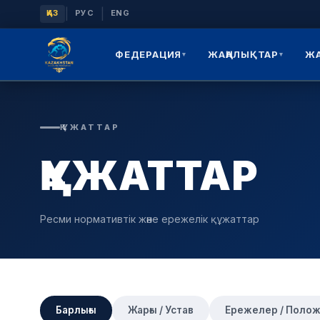
|
|
ҚАЗ
РУС
ENG
ФЕДЕРАЦИЯ
ЖАҢАЛЫҚТАР
Ж
▾
▾
ҚҰЖАТТАР
ҚҰЖАТТАР
Ресми нормативтік және ережелік құжаттар
Барлығы
Жарғы / Устав
Ережелер / Поло