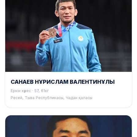
САНАЕВ НҰРИСЛАМ ВАЛЕНТИНҰЛЫ
Еркін күрес · 57, 61кг
Ресей, Тыва Республикасы, Чадан қаласы