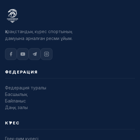
Қазақстандық күрес спортының
дамуына арналған ресми ұйым.
ФЕДЕРАЦИЯ
Федерация туралы
Басшылық
Байланыс
Даңқ залы
КҮРЕС
Грек-рим күресі