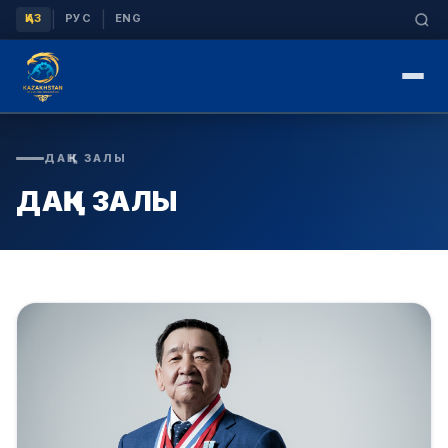
|
|
ҚАЗ
РУС
ENG
ДАҢҚ ЗАЛЫ
ДАҢҚ ЗАЛЫ