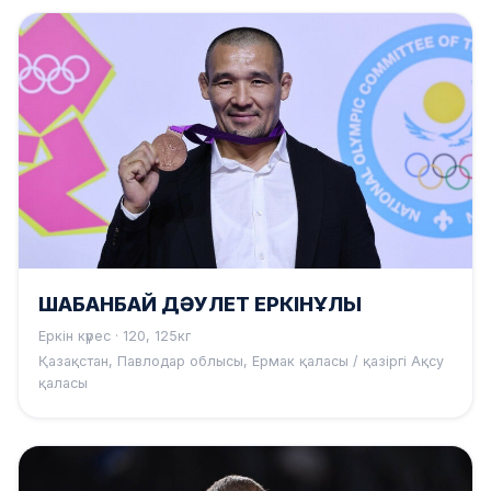
ШАБАНБАЙ ДӘУЛЕТ ЕРКІНҰЛЫ
Еркін күрес · 120, 125кг
Қазақстан, Павлодар облысы, Ермак қаласы / қазіргі Ақсу
қаласы