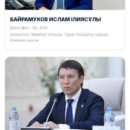
БАЙРАМУКОВ ИСЛАМ ІЛИЯСҰЛЫ
Еркін күрес · 90, 97кг
Қазақстан, Жамбыл облысы, Тұрар Рысқұлов ауданы,
Каменка ауылы