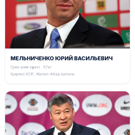
МЕЛЬНИЧЕНКО ЮРИЙ ВАСИЛЬЕВИЧ
Грек-рим күресі · 57кг
Қырғыз КСР, Жалал-Абад қаласы