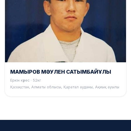
МАМЫРОВ МӘУЛЕН САТЫМБАЙҰЛЫ
Еркін күрес · 52кг
Қазақстан, Алматы облысы, Қаратал ауданы, Ақиық ауылы