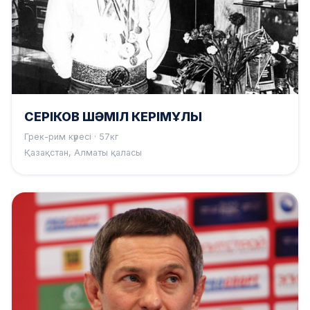
СЕРІКОВ ШӘМІЛ КЕРІМҰЛЫ
Грек-рим күресі · 57кг
Қазақстан, Алматы қаласы