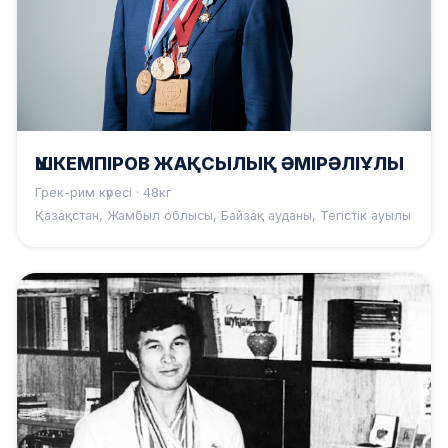
ҮШКЕМПІРОВ ЖАҚСЫЛЫҚ ӘМІРӘЛІҰЛЫ
Грек-рим күресі · 48кг
Қазақстан, Жамбыл облысы, Байзақ ауданы, Тегістік ауылы