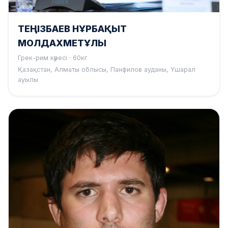
ТЕҢІЗБАЕВ НҰРБАҚЫТ
МОЛДАХМЕТҰЛЫ
Грек-рим күресі · 60кг
Қазақстан, Алматы облысы, Панфилов ауданы, Үшарал
ауылы