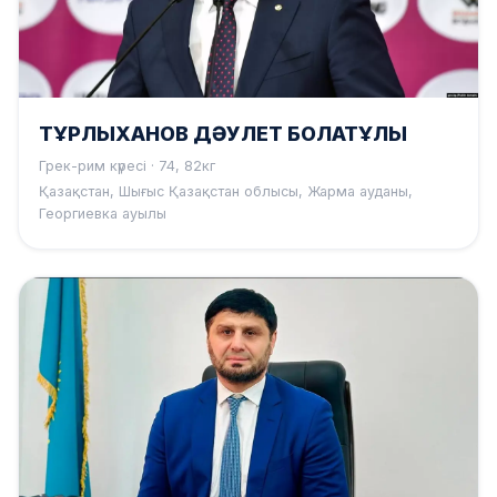
ТҰРЛЫХАНОВ ДӘУЛЕТ БОЛАТҰЛЫ
Грек-рим күресі · 74, 82кг
Қазақстан, Шығыс Қазақстан облысы, Жарма ауданы,
Георгиевка ауылы