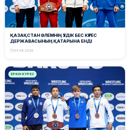
ҚАЗАҚСТАН ӘЛЕМНІҢ ҮЗДІК БЕС КҮРЕС
ДЕРЖАВАСЫНЫҢ ҚАТАРЫНА ЕНДІ
03.08.2026
ЕРКІН КҮРЕС