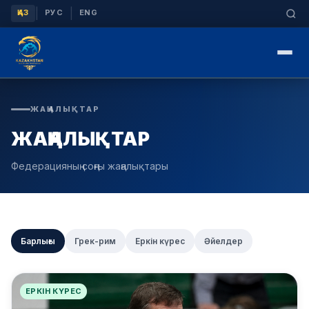
|
|
ҚАЗ
РУС
ENG
ЖАҢАЛЫҚТАР
ЖАҢАЛЫҚТАР
Федерацияның соңғы жаңалықтары
Барлығы
Грек-рим
Еркін күрес
Әйелдер
ЕРКІН КҮРЕС