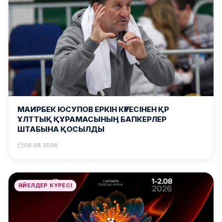
МАИРБЕК ЮСУПОВ ЕРКІН КҮРЕСІНЕН ҚР
ҰЛТТЫҚ ҚҰРАМАСЫНЫҢ БАПКЕРЛЕР
ШТАБЫНА ҚОСЫЛДЫ
06.08.2026
ӘЙЕЛДЕР КҮРЕСІ