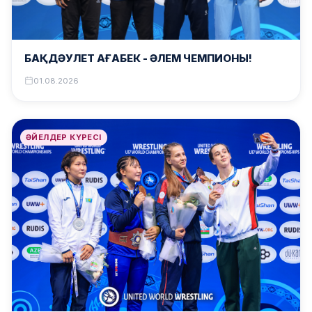
БАҚДӘУЛЕТ АҒАБЕК – ӘЛЕМ ЧЕМПИОНЫ!
01.08.2026
ӘЙЕЛДЕР КҮРЕСІ