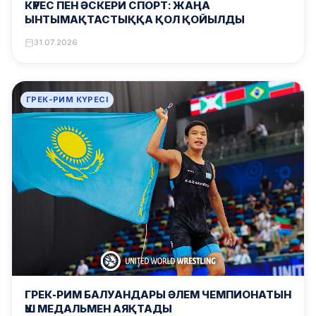
КҮРЕС ПЕН ӘСКЕРИ СПОРТ: ЖАҢА
ЫНТЫМАҚТАСТЫҚҚА ҚОЛ ҚОЙЫЛДЫ
31.07.2026
ГРЕК-РИМ КҮРЕСІ
ГРЕК-РИМ БАЛУАНДАРЫ ӘЛЕМ ЧЕМПИОНАТЫН
ҮШ МЕДАЛЬМЕН АЯҚТАДЫ