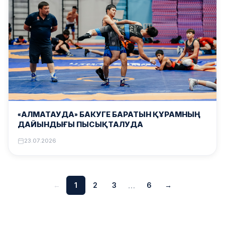
«АЛМАТАУДА» БАКУГЕ БАРАТЫН ҚҰРАМНЫҢ
ДАЙЫНДЫҒЫ ПЫСЫҚТАЛУДА
23.07.2026
…
←
1
2
3
6
→