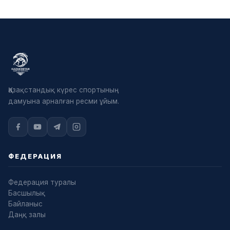
Қазақстандық күрес спортының
дамуына арналған ресми ұйым.
ФЕДЕРАЦИЯ
Федерация туралы
Басшылық
Байланыс
Даңқ залы