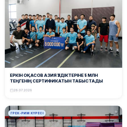
ЕРКІН ОҚАСОВ АЗИЯ ҮЗДІКТЕРІНЕ 5 МЛН
ТЕҢГЕНІҢ СЕРТИФИКАТЫН ТАБЫСТАДЫ
28.07.2026
ГРЕК-РИМ КҮРЕСІ