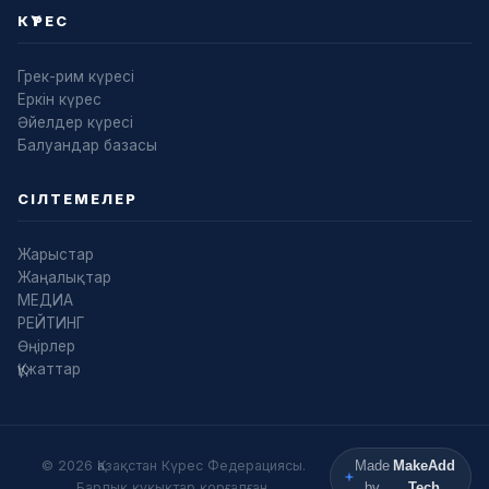
КҮРЕС
Грек-рим күресі
Еркін күрес
Әйелдер күресі
Балуандар базасы
СІЛТЕМЕЛЕР
Жарыстар
Жаңалықтар
МЕДИА
РЕЙТИНГ
Өңірлер
Құжаттар
© 2026 Қазақстан Күрес Федерациясы.
Made
MakeAdd
Барлық құқықтар қорғалған.
by
Tech