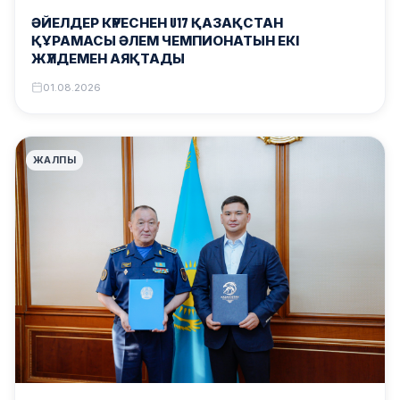
ӘЙЕЛДЕР КҮРЕСНЕН U17 ҚАЗАҚСТАН
ҚҰРАМАСЫ ӘЛЕМ ЧЕМПИОНАТЫН ЕКІ
ЖҮЛДЕМЕН АЯҚТАДЫ
01.08.2026
ЖАЛПЫ