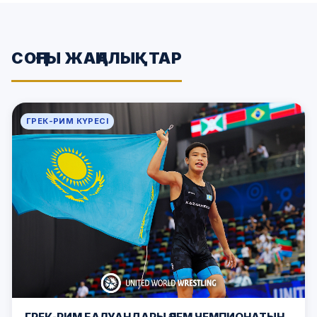
СОҢҒЫ ЖАҢАЛЫҚТАР
ГРЕК-РИМ КҮРЕСІ
ГРЕК-РИМ БАЛУАНДАРЫ ӘЛЕМ ЧЕМПИОНАТЫН