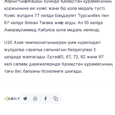
Жарыстың алғашқы күнінде Қазақстан құрамасының
қоржынына екі күміс және бір қола медаль түсті.
Күміс жүлдені 77 келіде Бақдәулет Тұрсынбек пен
87 келіде Әліхан Тағаев жеңіп алды. Ал 55 келіде
Амирмұхаммед Кабулов қола медаль иеленді.
U20 Азия чемпионатының грек-рим күресіндегі
жүлделер сарапқа салынатын белдесулері 2
шілдеде жалғасады. Ертең 60, 67, 72, 82 және 97
келі салмақ дәрежелерінде Қазақстан құрамасының
тағы бес балуаны бозкілемге шығады.
БӨЛІСУ