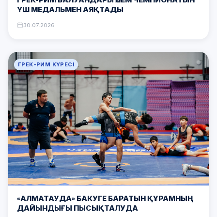
ҮШ МЕДАЛЬМЕН АЯҚТАДЫ
30.07.2026
ГРЕК-РИМ КҮРЕСІ
«АЛМАТАУДА» БАКУГЕ БАРАТЫН ҚҰРАМНЫҢ
ДАЙЫНДЫҒЫ ПЫСЫҚТАЛУДА