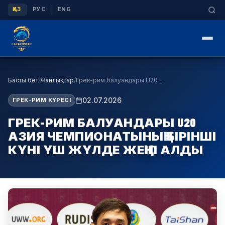
|
|
ҚАЗ
РУС
ENG
Басты бет
/
Жаңалықтар
/
Грек-рим балуандары U20 Азия чемпионатының бірінш…
02.07.2026
ГРЕК-РИМ КҮРЕСІ
ГРЕК-РИМ БАЛУАНДАРЫ U20
АЗИЯ ЧЕМПИОНАТЫНЫҢ БІРІНШІ
КҮНІ ҮШ ЖҮЛДЕ ЖЕҢІП АЛДЫ