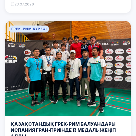
23.07.2026
ГРЕК-РИМ КҮРЕСІ
ҚАЗАҚСТАНДЫҚ ГРЕК-РИМ БАЛУАНДАРЫ
ИСПАНИЯ ГРАН-ПРИІНДЕ 13 МЕДАЛЬ ЖЕҢІП
АЛДЫ