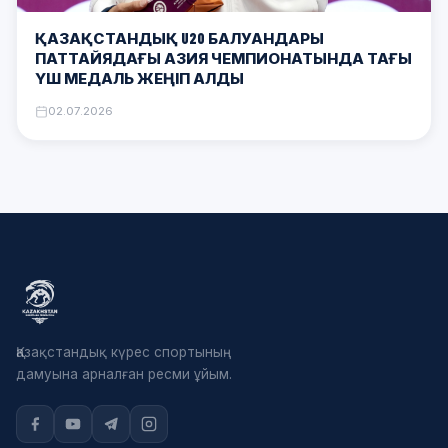
ҚАЗАҚСТАНДЫҚ U20 БАЛУАНДАРЫ
ПАТТАЙЯДАҒЫ АЗИЯ ЧЕМПИОНАТЫНДА ТАҒЫ
ҮШ МЕДАЛЬ ЖЕҢІП АЛДЫ
02.07.2026
Қазақстандық күрес спортының
дамуына арналған ресми ұйым.