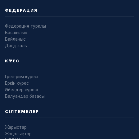
ФЕДЕРАЦИЯ
Федерация туралы
Басшылық
Байланыс
Даңқ залы
КҮРЕС
Грек-рим күресі
Еркін күрес
Әйелдер күресі
Балуандар базасы
СІЛТЕМЕЛЕР
Жарыстар
Жаңалықтар