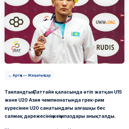
← Артқа — Жаңалықтар
Таиландтың Паттайя қаласында өтіп жатқан U15
және U20 Азия чемпионатында грек-рим
күресінен U20 санатындағы алғашқы бес
салмақ дәрежесінің жеңімпаздары анықталды.