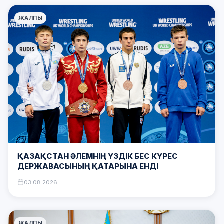
ЖАЛПЫ
ҚАЗАҚСТАН ӘЛЕМНІҢ ҮЗДІК БЕС КҮРЕС
ДЕРЖАВАСЫНЫҢ ҚАТАРЫНА ЕНДІ
03.08.2026
ЖАЛПЫ