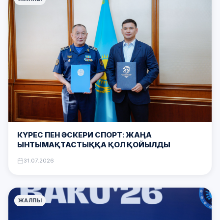
КҮРЕС ПЕН ӘСКЕРИ СПОРТ: ЖАҢА
ЫНТЫМАҚТАСТЫҚҚА ҚОЛ ҚОЙЫЛДЫ
31.07.2026
ЖАЛПЫ