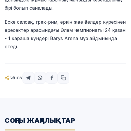
бірі болып саналады.
Еске салсақ, грек-рим, еркін және әйелдер күресінен
ересектер арасындағы Әлем чемпионаты 24 қазан
- 1 қараша күндері Barys Arena мұз айдынында
өтеді.
БӨЛІСУ
СОҢҒЫ ЖАҢАЛЫҚТАР