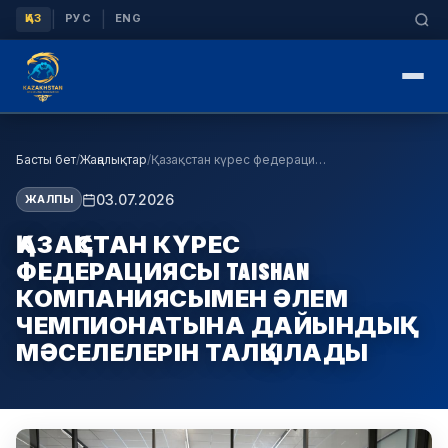
|
|
ҚАЗ
РУС
ENG
Басты бет
/
Жаңалықтар
/
Қазақстан күрес федерациясы TAISHAN компаниясымен…
03.07.2026
ЖАЛПЫ
ҚАЗАҚСТАН КҮРЕС
ФЕДЕРАЦИЯСЫ TAISHAN
КОМПАНИЯСЫМЕН ӘЛЕМ
ЧЕМПИОНАТЫНА ДАЙЫНДЫҚ
МӘСЕЛЕЛЕРІН ТАЛҚЫЛАДЫ