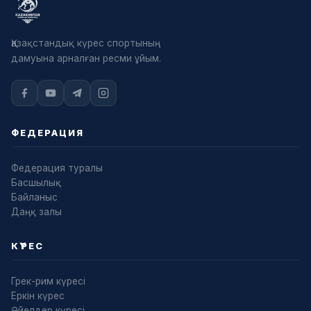
Қазақстандық күрес спортының
дамуына арналған ресми ұйым.
ФЕДЕРАЦИЯ
Федерация туралы
Басшылық
Байланыс
Даңқ залы
КҮРЕС
Грек-рим күресі
Еркін күрес
Әйелдер күресі