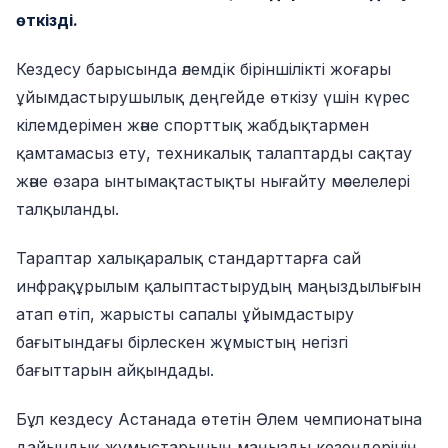
өткізді.
Кездесу барысында әлемдік біріншілікті жоғары
ұйымдастырушылық деңгейде өткізу үшін күрес
кілемдерімен және спорттық жабдықтармен
қамтамасыз ету, техникалық талаптарды сақтау
және өзара ынтымақтастықты нығайту мәселелері
талқыланды.
Тараптар халықаралық стандарттарға сай
инфрақұрылым қалыптастырудың маңыздылығын
атап өтіп, жарысты сапалы ұйымдастыру
бағытындағы бірлескен жұмыстың негізгі
бағыттарын айқындады.
Бұл кездесу Астанада өтетін Әлем чемпионатына
дайындық жұмыстарының маңызды кезеңдерінің