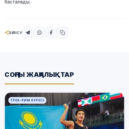
басталады.
БӨЛІСУ
СОҢҒЫ ЖАҢАЛЫҚТАР
ГРЕК-РИМ КҮРЕСІ