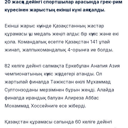
20 жасқа дейінгі спортшылар арасында грек-рим
күресінен жарыстың екінші күні аяқталды.
Екінші жарыс күнінде Қазақстанның жастар
құрамасы үш медаль жеңіп алды: бір күміс және екі
қола. Командалық есепте Қазақстан 141 ұпай
жинап, жалпыкомандалық 4-орынға ие болды.
82 келіге дейінгі салмақта Еркебұлан Анапия Азия
чемпионатының күміс жүлдегері атанды. Ол
жартылай финалда Тәжікстан өкілі Мұхаммад
Султонзоданы мерзімінен бұрын жеңді. Алайда
финалда ирандық балуан Алиреза Аббас
Мохаммад Хоссейниге есе жіберді.
Қазақстан құрамасы сапында 60 келіге дейінгі