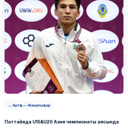
← Артқа — Жаңалықтар
Паттайяда U15&U20 Азия чемпионаты аясында