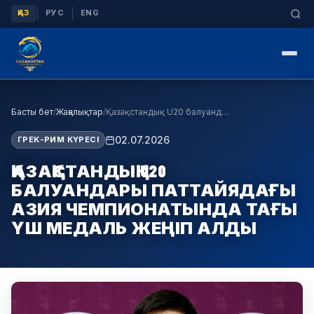
|
|
ҚАЗ
РУС
ENG
Басты бет
/
Жаңалықтар
/
Қазақстандық U20 балуандары Паттайядағы Азия чемп…
02.07.2026
ГРЕК-РИМ КҮРЕСІ
ҚАЗАҚСТАНДЫҚ U20
БАЛУАНДАРЫ ПАТТАЙЯДАҒЫ
АЗИЯ ЧЕМПИОНАТЫНДА ТАҒЫ
ҮШ МЕДАЛЬ ЖЕҢІП АЛДЫ