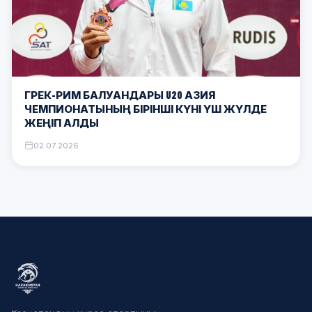
ГРЕК-РИМ БАЛУАНДАРЫ U20 АЗИЯ
ЧЕМПИОНАТЫНЫҢ БІРІНШІ КҮНІ ҮШ ЖҮЛДЕ
ЖЕҢІП АЛДЫ
02.07.2026