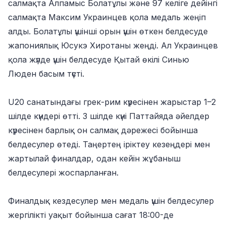
салмақта Алпамыс Болатұлы және 97 келіге дейінгі
салмақта Максим Украинцев қола медаль жеңіп
алды. Болатұлы үшінші орын үшін өткен белдесуде
жапониялық Юсукэ Хиротаны жеңді. Ал Украинцев
қола жүлде үшін белдесуде Қытай өкілі Синью
Люден басым түсті.
U20 санатындағы грек-рим күресінен жарыстар 1–2
шілде күндері өтті. 3 шілде күні Паттайяда әйелдер
күресінен барлық он салмақ дәрежесі бойынша
белдесулер өтеді. Таңертең іріктеу кезеңдері мен
жартылай финалдар, одан кейін жұбаныш
белдесулері жоспарланған.
Финалдық кездесулер мен медаль үшін белдесулер
жергілікті уақыт бойынша сағат 18:00-де