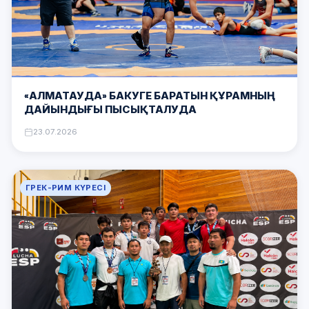
«АЛМАТАУДА» БАКУГЕ БАРАТЫН ҚҰРАМНЫҢ
ДАЙЫНДЫҒЫ ПЫСЫҚТАЛУДА
23.07.2026
ГРЕК-РИМ КҮРЕСІ