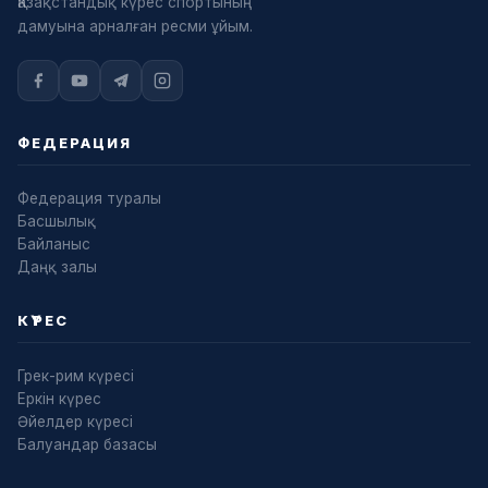
Қазақстандық күрес спортының
дамуына арналған ресми ұйым.
ФЕДЕРАЦИЯ
Федерация туралы
Басшылық
Байланыс
Даңқ залы
КҮРЕС
Грек-рим күресі
Еркін күрес
Әйелдер күресі
Балуандар базасы