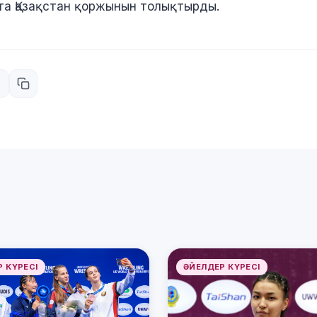
а Қазақстан қоржынын толықтырды.
 КҮРЕСІ
ӘЙЕЛДЕР КҮРЕСІ