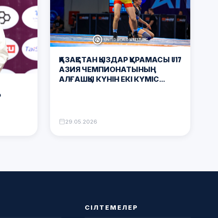
ҚАЗАҚСТАН ҚЫЗДАР ҚҰРАМАСЫ U17
АЗИЯ ЧЕМПИОНАТЫНЫҢ
АЛҒАШҚЫ КҮНІН ЕКІ КҮМІС
МЕДАЛЬМЕН АЯҚТАДЫ
Р
29.05.2026
СІЛТЕМЕЛЕР