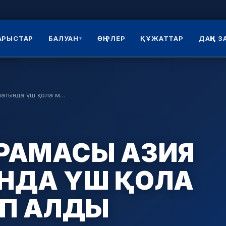
АРЫСТАР
БАЛУАН
ӨҢІРЛЕР
ҚҰЖАТТАР
ДАҢҚ 
▾
натында үш қола м…
ҚҰРАМАСЫ АЗИЯ
НДА ҮШ ҚОЛА
ІП АЛДЫ