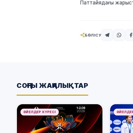
Паттайядағы жарыст
БӨЛІСУ
СОҢҒЫ ЖАҢАЛЫҚТАР
ӘЙЕЛДЕР КҮРЕСІ
ӘЙЕЛДЕР