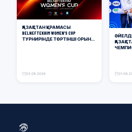
ҚАЗАҚСТАН ҚҰРАМАСЫ
BELNEFTEKHIM WOMEN’S CUP
ӘЙЕЛДЕ
ТУРНИРІНДЕ ТӨРТІНШІ ОРЫН
ҚАЗАҚС
АЛДЫ
ЧЕМПИ
ЖҮЛДЕ
03.08.2026
01.08.2