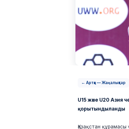
← Артқа — Жаңалықтар
U15 және U20 Азия 
қорытындыланды
Қазақстан құрамасы