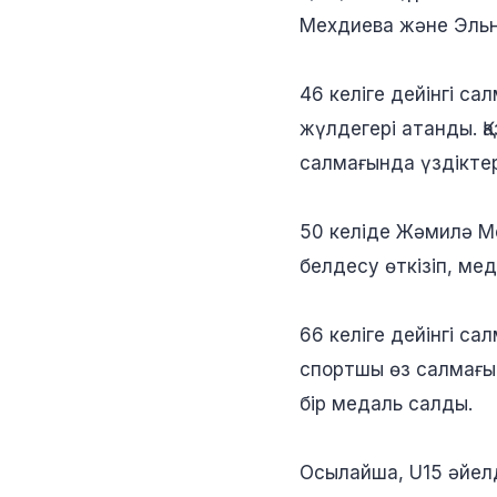
Мехдиева және Эльн
46 келіге дейінгі 
жүлдегері атанды. Қ
салмағында үздіктер
50 келіде Жәмилә М
белдесу өткізіп, ме
66 келіге дейінгі с
спортшы өз салмағы
бір медаль салды.
Осылайша, U15 әйел