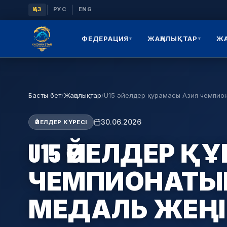
|
|
ҚАЗ
РУС
ENG
ФЕДЕРАЦИЯ
ЖАҢАЛЫҚТАР
Ж
▾
▾
Басты бет
/
Жаңалықтар
/
U15 әйелдер құрамасы Азия чемпио
30.06.2026
ӘЙЕЛДЕР КҮРЕСІ
U15 ӘЙЕЛДЕР 
ЧЕМПИОНАТЫ
МЕДАЛЬ ЖЕҢ