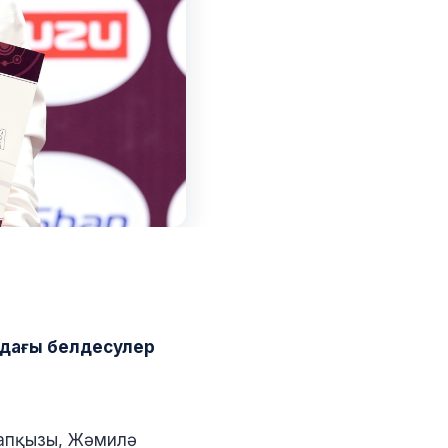
ндағы белдесулер
сапқызы, Жәмилә