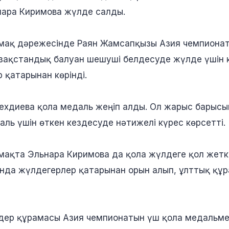
ара Киримова жүлде салды.
салмақ дәрежесінде Раян Жамсапқызы Азия чемпиона
азақстандық балуан шешуші белдесуде жүлде үшін к
 қатарынан көрінді.
ехдиева қола медаль жеңіп алды. Ол жарыс барысы
даль үшін өткен кездесуде нәтижелі күрес көрсетті.
алмақта Эльнара Киримова да қола жүлдеге қол жеткі
нда жүлдегерлер қатарынан орын алып, ұлттық құ
дер құрамасы Азия чемпионатын үш қола медальме