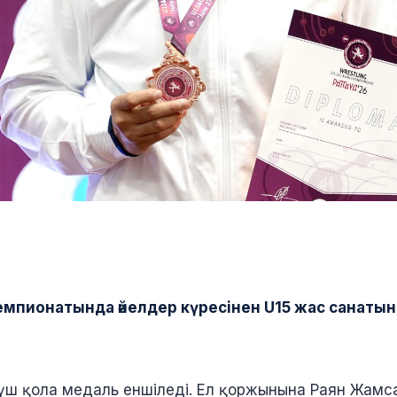
чемпионатында әйелдер күресінен U15 жас санаты
 үш қола медаль еншіледі. Ел қоржынына Раян Жам