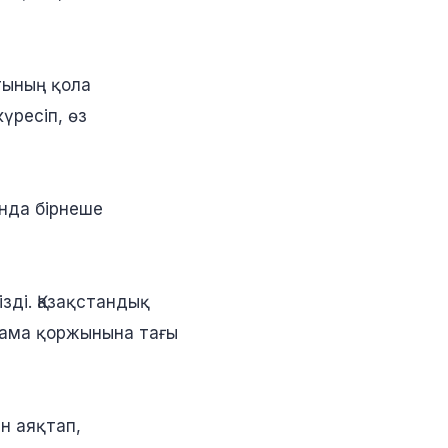
тының қола
үресіп, өз
нда бірнеше
зді. Қазақстандық
рама қоржынына тағы
н аяқтап,