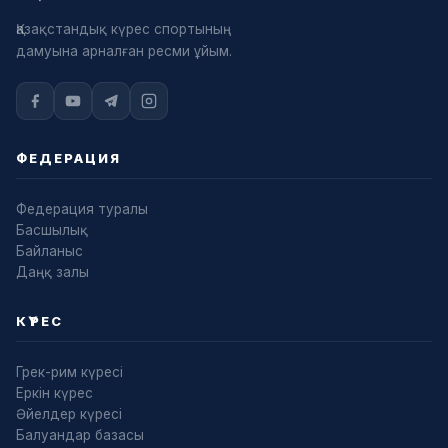
Қазақстандық күрес спортының
дамуына арналған ресми ұйым.
ФЕДЕРАЦИЯ
Федерация туралы
Басшылық
Байланыс
Даңқ залы
КҮРЕС
Грек-рим күресі
Еркін күрес
Әйелдер күресі
Балуандар базасы