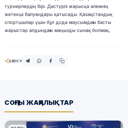
турнирлердің бірі. Дәстүрлі жарысқа әлемнің
жетекші балуандары қатысады. Қазақстандық
спортшылар үшін бұл дода маусымдағы басты
жарыстар алдындағы маңызды сынақ болмақ.
БӨЛІСУ
СОҢҒЫ ЖАҢАЛЫҚТАР