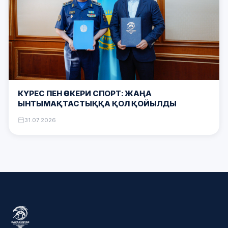
КҮРЕС ПЕН ӘСКЕРИ СПОРТ: ЖАҢА
ЫНТЫМАҚТАСТЫҚҚА ҚОЛ ҚОЙЫЛДЫ
31.07.2026