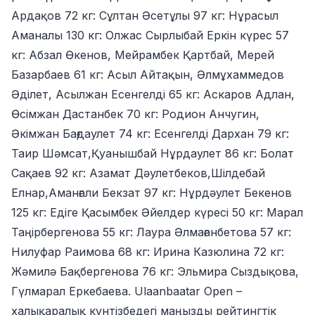
Ардақов 72 кг: Cұлтан Әсетұлы 97 кг: Нұрасыл
Аманалы 130 кг: Олжас Сырлыбай Еркін күрес 57
кг: Абзал Өкенов, Мейрамбек Қартбай, Мерей
Базарбаев 61 кг: Асыл Айтақын, Әлмұхаммедов
Әділет, Асылжан Есенгелді 65 кг: Аскаров Адлан,
Өсімжан Дастанбек 70 кг: Родион Анчугин,
Әкімжан Бағдаулет 74 кг: Есенгелді Дархан 79 кг:
Таир Шәмсат,Қуанышбай Нұрдаулет 86 кг: Болат
Сақаев 92 кг: Азамат Дәулетбеков,Шілдебай
Елнар,Аманғали Бекзат 97 кг: Нұрдәулет Бекенов
125 кг: Едіге Қасымбек Әйелдер күресі 50 кг: Марал
Таңірбергенова 55 кг: Лаура Әлмағанбетова 57 кг:
Нилуфар Раимова 68 кг: Ирина Казюлина 72 кг:
Жәмилә Бақбергенова 76 кг: Эльмира Сыздықова,
Гүлмарал Еркебаева. Ulaanbaatar Open –
халықаралық күнтізбедегі маңызды рейтингтік