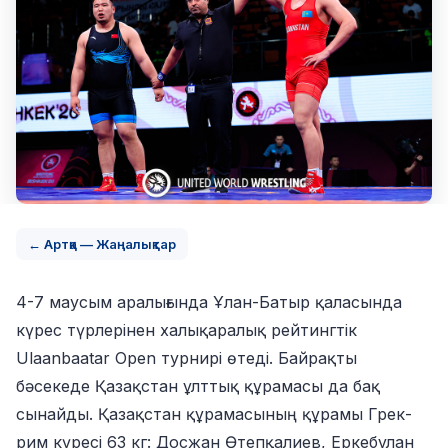
← Артқа — Жаңалықтар
4-7 маусым аралығында Ұлан-Батыр қаласында
күрес түрлерінен халықаралық рейтингтік
Ulaanbaatar Open турнирі өтеді. Байрақты
бәсекеде Қазақстан ұлттық құрамасы да бақ
сынайды. Қазақстан құрамасының құрамы Грек-
рим күресі 63 кг: Досжан Өтепқалиев, Еркебұлан