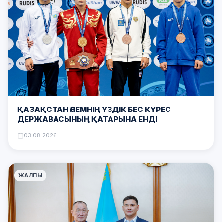
ҚАЗАҚСТАН ӘЛЕМНІҢ ҮЗДІК БЕС КҮРЕС
ДЕРЖАВАСЫНЫҢ ҚАТАРЫНА ЕНДІ
03.08.2026
ЖАЛПЫ