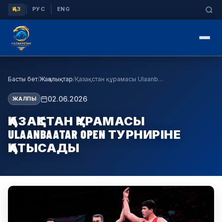
|
|
ҚАЗ
РУС
ENG
Басты бет
/
Жаңалықтар
/
Қазақстан құрамасы Ulaanbaatar Open турниріне қат…
02.06.2026
ЖАЛПЫ
ҚАЗАҚСТАН ҚҰРАМАСЫ
ULAANBAATAR OPEN ТУРНИРІНЕ
ҚАТЫСАДЫ