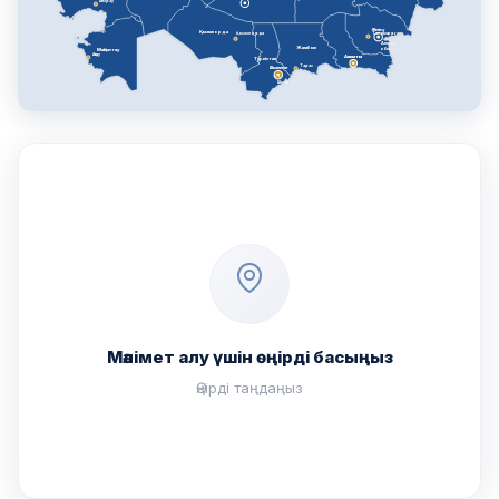
Атырау
Жетісу
Қызылорда
Қызылорда
Талдықорған
Алматы
Жамбыл
облысы
Маңғыстау
Ақтау
Алматы
Түркістан
Тараз
Шымкент
Шымкент
Мәлімет алу үшін өңірді басыңыз
Өңірді таңдаңыз