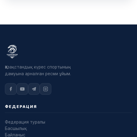
Қазақстандық күрес спортының
дамуына арналған ресми ұйым.
ФЕДЕРАЦИЯ
Федерация туралы
Басшылық
Байланыс