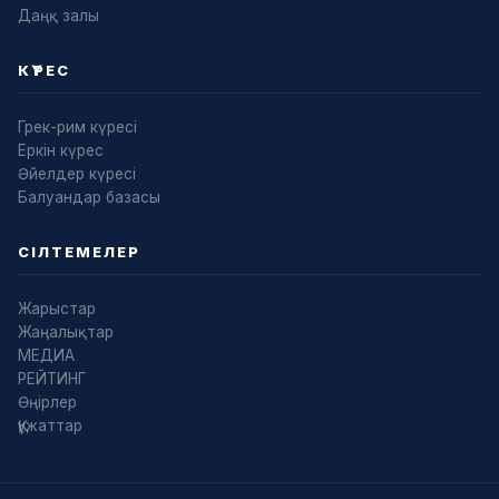
Даңқ залы
КҮРЕС
Грек-рим күресі
Еркін күрес
Әйелдер күресі
Балуандар базасы
СІЛТЕМЕЛЕР
Жарыстар
Жаңалықтар
МЕДИА
РЕЙТИНГ
Өңірлер
Құжаттар