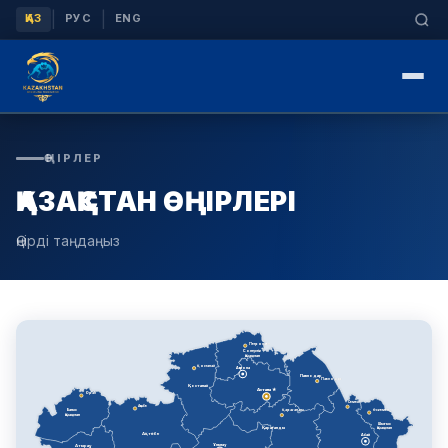
|
|
ҚАЗ
РУС
ENG
ӨҢІРЛЕР
ҚАЗАҚСТАН ӨҢІРЛЕРІ
Өңірді таңдаңыз
Петропавл
Солтүстік
Қазақстан
Қостанай
Ақмола
Павлодар
Павлодар
Қостанай
Астана ★
Орал
Семей
Ақтөбе
Батыс
Қарағанды
Өскемен
Қазақстан
Шығыс
Қарағанды
Қазақстан
Ақтөбе
Абай
Ұлытау
Атырау