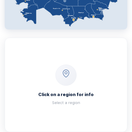
Атырау
Жетісу
Kyzylorda
Қызылорда
Taldykorgan
Almaty
Zhambyl
Region
Маңғыстау
Aktau
Алматы
Turkestan
Taraz
Шымкент
Shymkent
Click on a region for info
Select a region