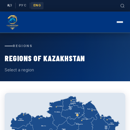
|
|
ҚАЗ
РУС
ENG
REGIONS
REGIONS OF KAZAKHSTAN
Select a region
Petropavl
Солтүстік
Қазақстан
Қостанай
Ақмола
Pavlodar
Павлодар
Kostanay
Astana ★
Oral
Semey
Ақтөбе
Батыс
Қарағанды
Oskemen
Kazakhstan
East
Karaganda
Қазақстан
Aktobe
Абай
Ұлытау
Atyrau