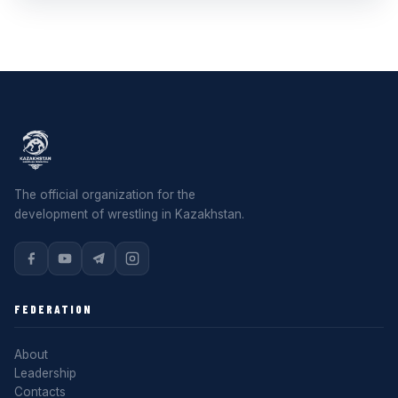
The official organization for the
development of wrestling in Kazakhstan.
FEDERATION
About
Leadership
Contacts