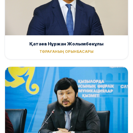
Қатаев Нұржан Жолымбекұлы
ТӨРАҒАНЫҢ ОРЫНБАСАРЫ