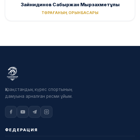
Зайнидинов Сабыржан Мырзахметұлы
ТӨРАҒАНЫҢ ОРЫНБАСАРЫ
Қазақстандық күрес спортының
дамуына арналған ресми ұйым.
ФЕДЕРАЦИЯ