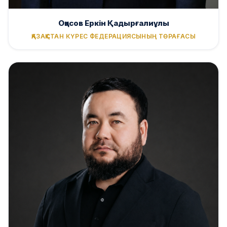
Оқасов Еркін Қадырғалиұлы
ҚАЗАҚСТАН КҮРЕС ФЕДЕРАЦИЯСЫНЫҢ ТӨРАҒАСЫ