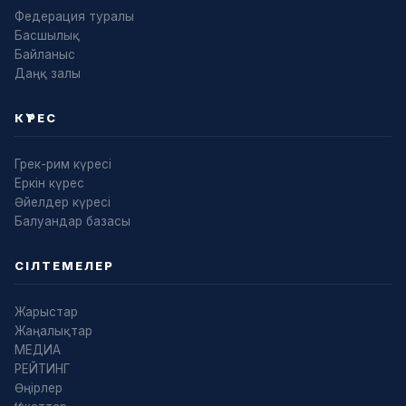
Федерация туралы
Басшылық
Байланыс
Даңқ залы
КҮРЕС
Грек-рим күресі
Еркін күрес
Әйелдер күресі
Балуандар базасы
СІЛТЕМЕЛЕР
Жарыстар
Жаңалықтар
МЕДИА
РЕЙТИНГ
Өңірлер