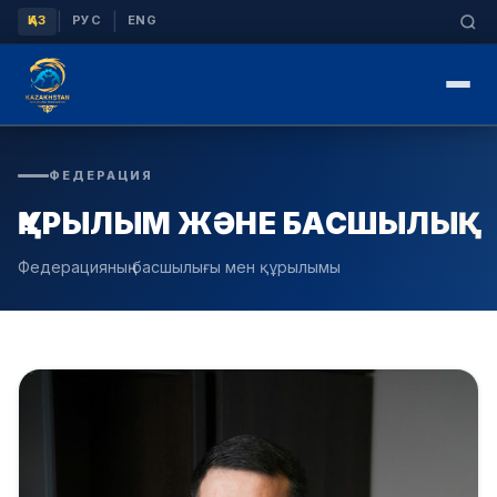
|
|
ҚАЗ
РУС
ENG
ФЕДЕРАЦИЯ
ҚҰРЫЛЫМ ЖӘНЕ БАСШЫЛЫҚ
Федерацияның басшылығы мен құрылымы