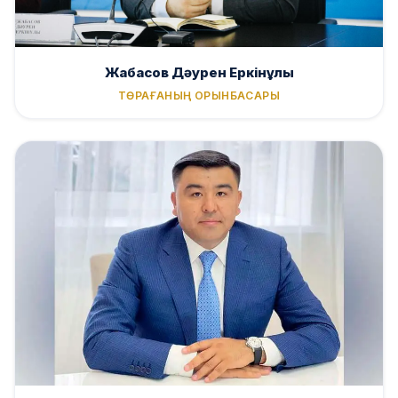
Жабасов Дәурен Еркінұлы
ТӨРАҒАНЫҢ ОРЫНБАСАРЫ