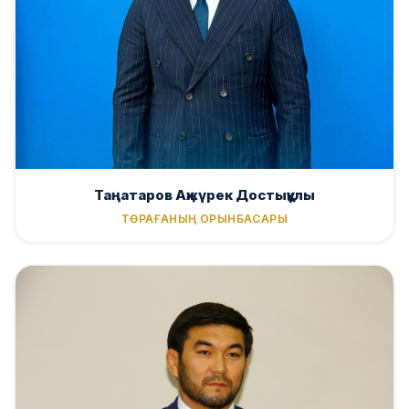
Таңатаров Ақжүрек Достықұлы
ТӨРАҒАНЫҢ ОРЫНБАСАРЫ