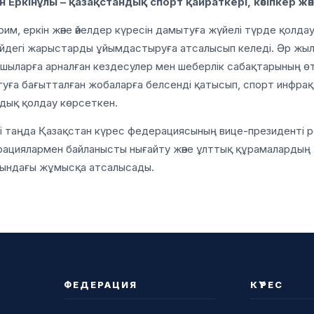
н Еркінұлы – қазақстандық спорт қайраткері, кәсіпкер жә
рим, еркін және әйелдер күресін дамытуға жүйелі түрде қолда
йдегі жарыстарды ұйымдастыруға атсалысып келеді. Әр жыл
шыларға арналған кездесулер мен шеберлік сабақтарының өт
уға бағытталған жобаларға белсенді қатысып, спорт инфр
дық қолдау көрсеткен.
гі таңда Қазақстан күрес федерациясының вице-президенті р
ациялармен байланысты нығайту және ұлттық құрамалардың
ындағы жұмысқа атсалысады.
ФЕДЕРАЦИЯ
КҮРЕС