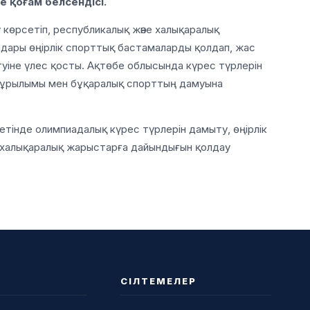
не қоғам белсендісі.
у көрсетіп, республикалық және халықаралық
дары өңірлік спорттық бастамаларды қолдап, жас
уіне үлес қосты. Ақтөбе облысында күрес түрлерін
ақұрылымы мен бұқаралық спорттың дамуына
етінде олимпиадалық күрес түрлерін дамыту, өңірлік
 халықаралық жарыстарға дайындығын қолдау
СІЛТЕМЕЛЕР