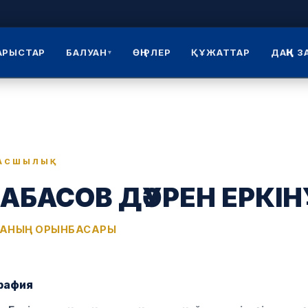
АРЫСТАР
БАЛУАН
ӨҢІРЛЕР
ҚҰЖАТТАР
ДАҢҚ 
▾
АСШЫЛЫҚ
АБАСОВ ДӘУРЕН ЕРКІ
ҒАНЫҢ ОРЫНБАСАРЫ
рафия