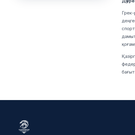
Дәуре
Грек-
деңге
спорт
дамыт
қоғам
Қазір
федер
бағыт