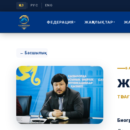
|
|
ҚАЗ
РУС
ENG
ФЕДЕРАЦИЯ
ЖАҢАЛЫҚТАР
Ж
▾
▾
← Басшылық
Б
Ж
ТӨРА
Биог