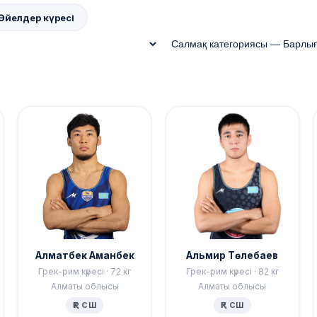
Әйелдер күресі
Алматбек Аманбек
Альмир Төлебаев
Грек-рим күресі · 72 кг
Грек-рим күресі · 82 кг
Алматы облысы
Алматы облысы
ҚР СШ
ҚР СШ