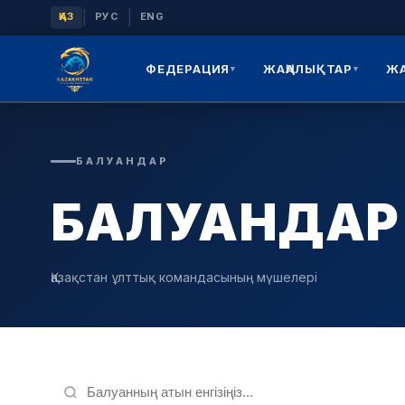
|
|
ҚАЗ
РУС
ENG
ФЕДЕРАЦИЯ
ЖАҢАЛЫҚТАР
Ж
▾
▾
БАЛУАНДАР
БАЛУАНДАР
Қазақстан ұлттық командасының мүшелері