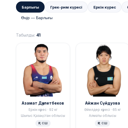
Барлығы
Грек-рим күресі
Еркін күрес
Табылды:
41
Азамат Дәулетбеков
Айжан Сүйдуова
Еркін күрес · 92 кг
Әйелдер күресі · 65 кг
Шығыс Қазақстан облысы
Алматы облысы
ҚР СШ
ҚР СШ