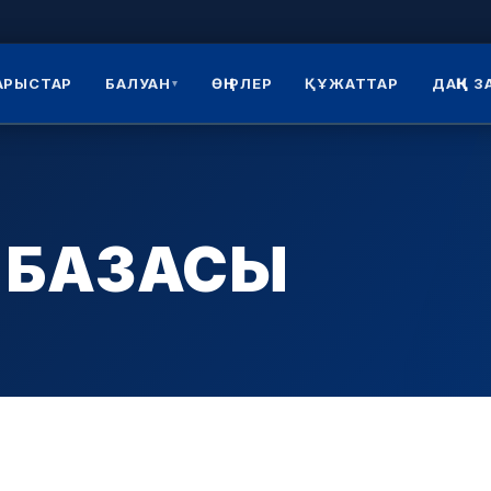
АРЫСТАР
БАЛУАН
ӨҢІРЛЕР
ҚҰЖАТТАР
ДАҢҚ 
▾
 БАЗАСЫ