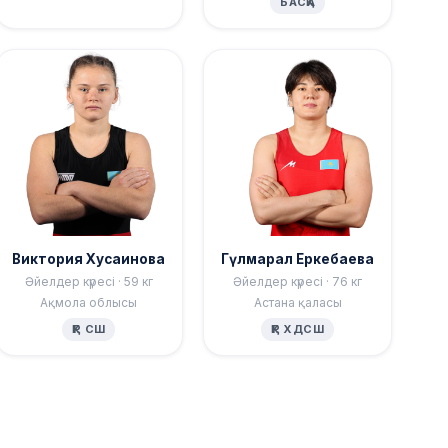
БАСҚА
Виктория Хусаинова
Гүлмарал Еркебаева
Әйелдер күресі · 59 кг
Әйелдер күресі · 76 кг
Ақмола облысы
Астана қаласы
ҚР СШ
ҚР ХДСШ