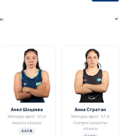
Анел Шоқаева
Анна Стратан
Әйелдер күресі · 62 кг
Әйелдер күресі · 57 кг
Ақмола облысы
Солтүстік Қазақстан
облысы
БАСҚА