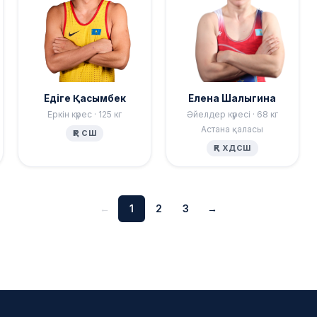
Едіге Қасымбек
Елена Шалыгина
Еркін күрес · 125 кг
Әйелдер күресі · 68 кг
Астана қаласы
ҚР СШ
ҚР ХДСШ
←
1
2
3
→