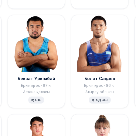
Бекзат Үркімбай
Болат Сақаев
Еркін күрес · 97 кг
Еркін күрес · 86 кг
Астана қаласы
Атырау облысы
ҚР СШ
ҚР ХДСШ