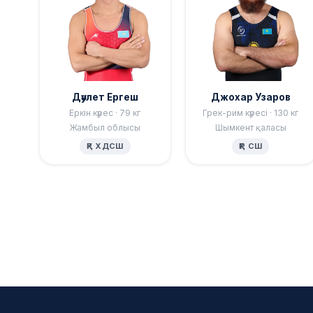
Дәулет Ергеш
Джохар Узаров
Еркін күрес · 79 кг
Грек-рим күресі · 130 кг
Жамбыл облысы
Шымкент қаласы
ҚР ХДСШ
ҚР СШ