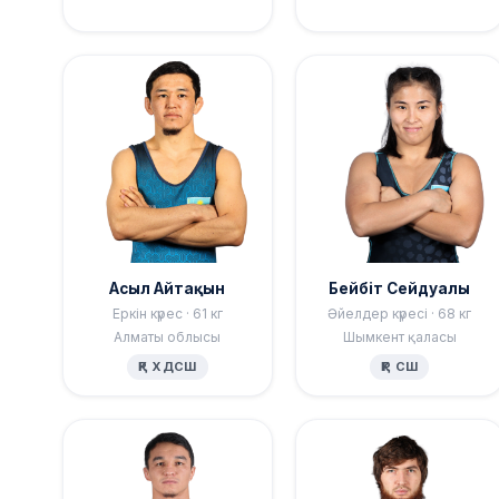
Асыл Айтақын
Бейбіт Сейдуалы
Еркін күрес · 61 кг
Әйелдер күресі · 68 кг
Алматы облысы
Шымкент қаласы
ҚР ХДСШ
ҚР СШ