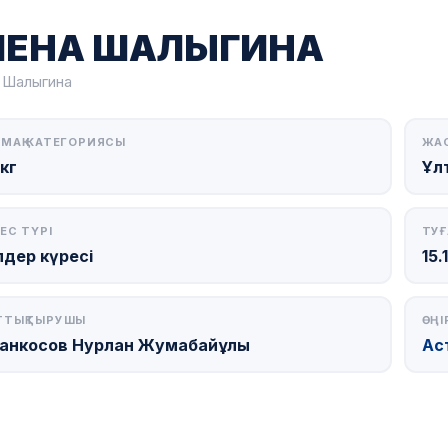
ЛЕНА ШАЛЫГИНА
 Шалыгина
МАҚ КАТЕГОРИЯСЫ
ЖА
кг
Ұл
ЕС ТҮРІ
ТУҒ
лдер күресі
15.
ТТЫҚТЫРУШЫ
ӨҢІ
анкосов Нурлан Жумабайұлы
Ас