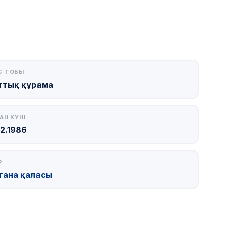
С ТОБЫ
ттық құрама
АН КҮНІ
12.1986
Р
тана қаласы