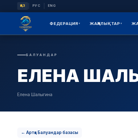
|
|
ҚАЗ
РУС
ENG
ФЕДЕРАЦИЯ
ЖАҢАЛЫҚТАР
Ж
▾
▾
БАЛУАНДАР
ЕЛЕНА ШАЛ
Елена Шалыгина
← Артқа Балуандар базасы