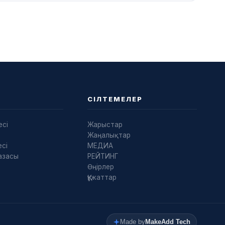
СІЛТЕМЕЛЕР
есі
Жарыстар
Жаңалықтар
сі
МЕДИА
азасы
РЕЙТИНГ
Өңірлер
Құжаттар
Made by
MakeAdd Tech