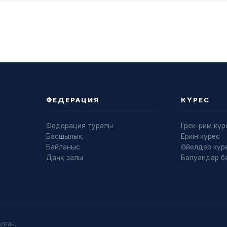
ФЕДЕРАЦИЯ
КҮРЕС
Федерация туралы
Грек-рим күр
Басшылық
Еркін күрес
Байланыс
Әйелдер күре
Даңқ залы
Балуандар б
лған.