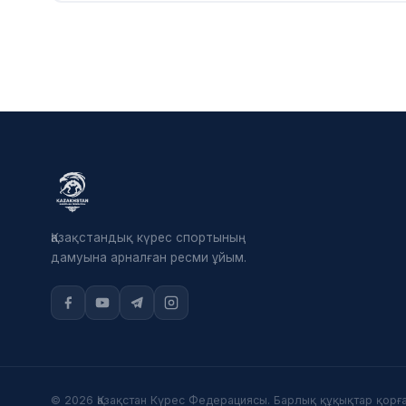
Қазақстандық күрес спортының
дамуына арналған ресми ұйым.
© 2026 Қазақстан Күрес Федерациясы. Барлық құқықтар қорға