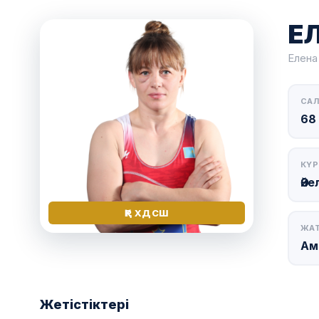
Е
Елена
САЛ
68 
КҮР
Әйе
ҚР ХДСШ
ЖА
Ам
Жетістіктері