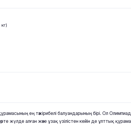
 кг)
 құрамасының ең тәжірибелі балуандарының бірі. Ол Олимпи
әрте жүлде алған және ұзақ үзілістен кейін де ұлттық құра