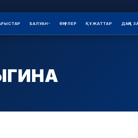
АРЫСТАР
БАЛУАН
ӨҢІРЛЕР
ҚҰЖАТТАР
ДАҢҚ 
▾
ЫГИНА