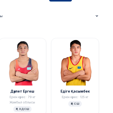
Дәулет Ергеш
Едіге Қасымбек
Еркін күрес · 79 кг
Еркін күрес · 125 кг
Жамбыл облысы
ҚР СШ
ҚР ХДСШ