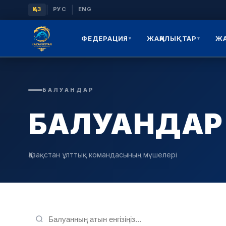
|
|
ҚАЗ
РУС
ENG
ФЕДЕРАЦИЯ
ЖАҢАЛЫҚТАР
Ж
▾
▾
БАЛУАНДАР
БАЛУАНДАР
Қазақстан ұлттық командасының мүшелері