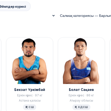
Әйелдер күресі
Бекзат Үркімбай
Болат Сақаев
Еркін күрес · 97 кг
Еркін күрес · 86 кг
Астана қаласы
Атырау облысы
ҚР СШ
ҚР ХДСШ