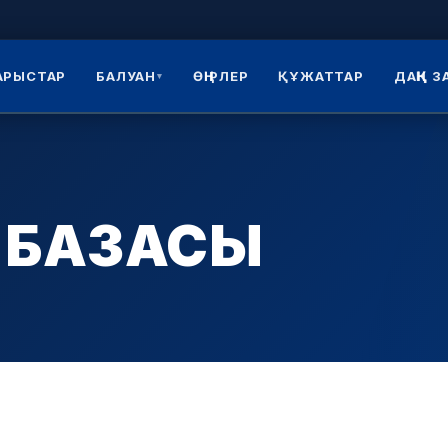
АРЫСТАР
БАЛУАН
ӨҢІРЛЕР
ҚҰЖАТТАР
ДАҢҚ 
▾
 БАЗАСЫ