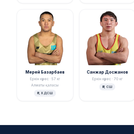
Мерей Базарбаев
Санжар Досжанов
Еркін күрес · 57 кг
Еркін күрес · 70 кг
Алматы қаласы
ҚР СШ
ҚР ХДСШ