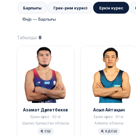
Барлығы
Грек-рим күресі
Еркін күрес
Табылды:
8
Азамат Дәулетбеков
Асыл Айтақын
Еркін күрес · 92 кг
Еркін күрес · 61 кг
Шығыс Қазақстан облысы
Алматы облысы
ҚР СШ
ҚР ХДСШ