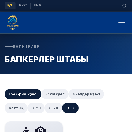
|
|
ҚАЗ
РУС
ENG
БАПКЕРЛЕР
БАПКЕРЛЕР ШТАБЫ
Грек-рим күресі
Еркін күрес
Әйелдер күресі
Ұлттық
U-23
U-20
U-17