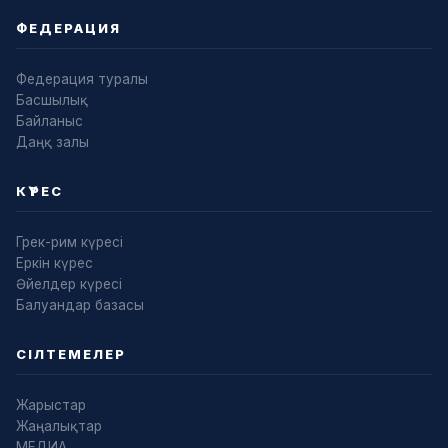
ФЕДЕРАЦИЯ
Федерация туралы
Басшылық
Байланыс
Даңқ залы
КҮРЕС
Грек-рим күресі
Еркін күрес
Әйелдер күресі
Балуандар базасы
СІЛТЕМЕЛЕР
Жарыстар
Жаңалықтар
МЕДИА