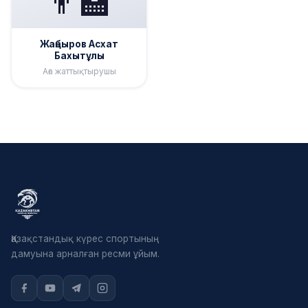
👨‍🏫
Жаңбыров Асхат
Бахытұлы
Аға жаттықтырушы
Қазақстандық күрес спортының
дамуына арналған ресми ұйым.