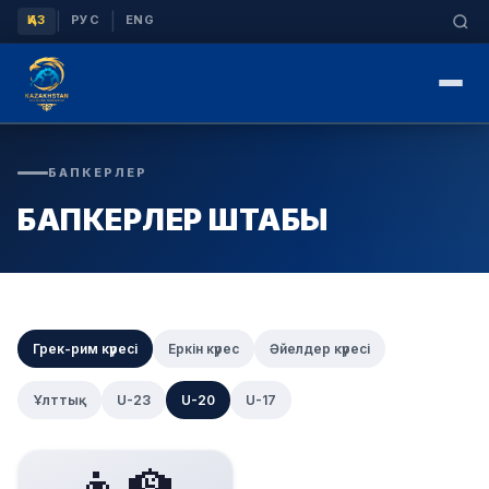
|
|
ҚАЗ
РУС
ENG
БАПКЕРЛЕР
БАПКЕРЛЕР ШТАБЫ
Грек-рим күресі
Еркін күрес
Әйелдер күресі
Ұлттық
U-23
U-20
U-17