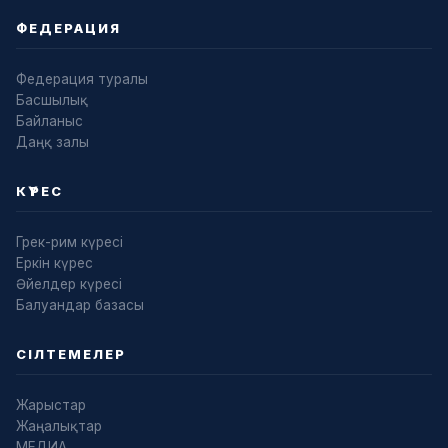
ФЕДЕРАЦИЯ
Федерация туралы
Басшылық
Байланыс
Даңқ залы
КҮРЕС
Грек-рим күресі
Еркін күрес
Әйелдер күресі
Балуандар базасы
СІЛТЕМЕЛЕР
Жарыстар
Жаңалықтар
МЕДИА