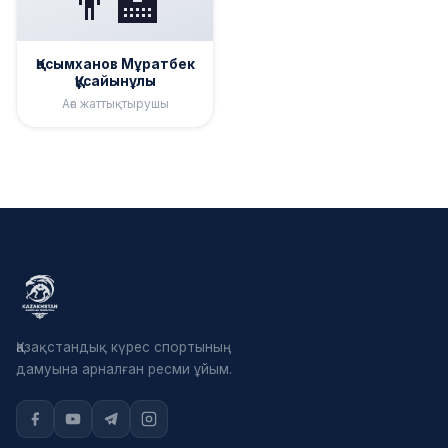
👨‍🏫
Қасымханов Мұратбек
Құсайынұлы
Аға жаттықтырушы
Қазақстандық күрес спортының
дамуына арналған ресми ұйым.