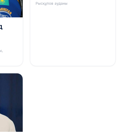
Рысқұлов ауданы
Д
ы,