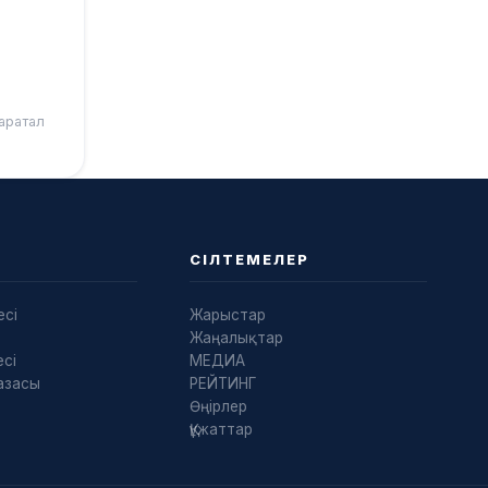
аратал
СІЛТЕМЕЛЕР
есі
Жарыстар
Жаңалықтар
сі
МЕДИА
азасы
РЕЙТИНГ
Өңірлер
Құжаттар