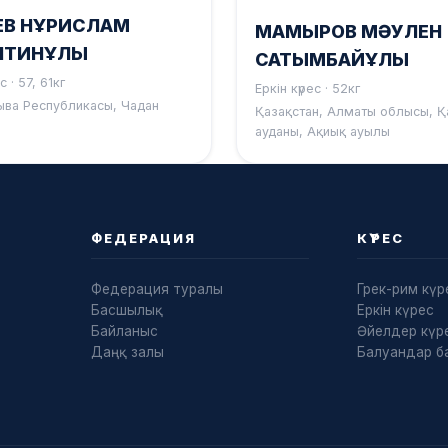
ЕВ НҰРИСЛАМ
МАМЫРОВ МӘУЛЕН
НТИНҰЛЫ
САТЫМБАЙҰЛЫ
с · 57, 61кг
Еркін күрес · 52кг
ыва Республикасы, Чадан
Қазақстан, Алматы облысы, Қ
ауданы, Ақиық ауылы
ФЕДЕРАЦИЯ
КҮРЕС
Федерация туралы
Грек-рим күр
Басшылық
Еркін күрес
Байланыс
Әйелдер күре
Даңқ залы
Балуандар б