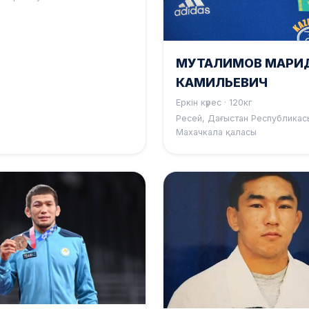
МУТАЛИМОВ МАРИ
КАМИЛЬЕВИЧ
Еркін күрес · 120кг
Ресей, Дағыстан Республикас
Махачкала қаласы