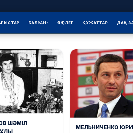
АРЫСТАР
БАЛУАН
ӨҢІРЛЕР
ҚҰЖАТТАР
ДАҢҚ 
▾
ОВ ШӘМІЛ
МЕЛЬНИЧЕНКО ЮР
МҰЛЫ