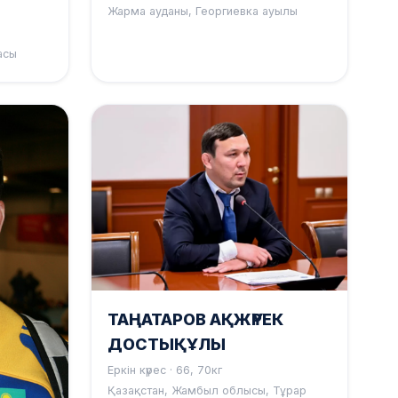
Жарма ауданы, Георгиевка ауылы
асы
ТАҢАТАРОВ АҚЖҮРЕК
ДОСТЫҚҰЛЫ
Еркін күрес · 66, 70кг
Қазақстан, Жамбыл облысы, Тұрар