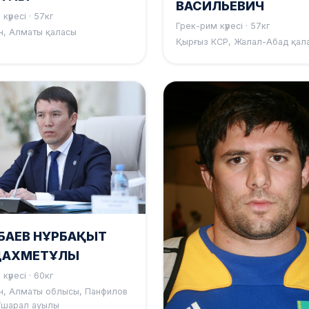
ВАСИЛЬЕВИЧ
күресі · 57кг
Грек-рим күресі · 57кг
н, Алматы қаласы
Қырғыз КСР, Жалал-Абад қал
ЗБАЕВ НҰРБАҚЫТ
АХМЕТҰЛЫ
күресі · 60кг
н, Алматы облысы, Панфилов
Үшарал ауылы