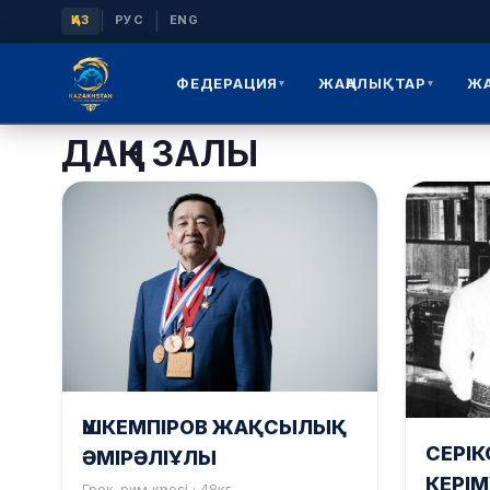
|
|
ҚАЗ
РУС
ENG
ФЕДЕРАЦИЯ
ЖАҢАЛЫҚТАР
Ж
▾
▾
ДАҢҚ ЗАЛЫ
ҮШКЕМПІРОВ ЖАҚСЫЛЫҚ
СЕРІК
ӘМІРӘЛІҰЛЫ
КЕРІ
Грек-рим күресі · 48кг