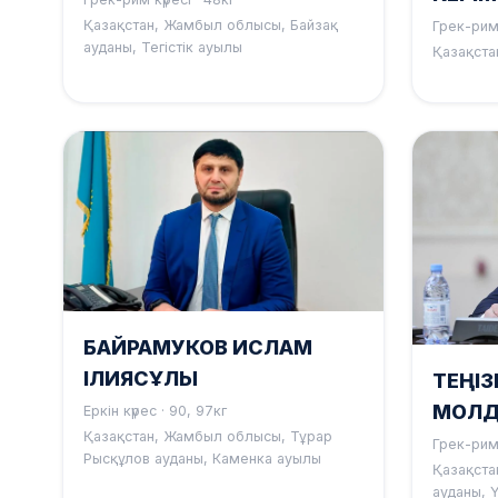
Қазақстан, Жамбыл облысы, Байзақ
Грек-рим 
ауданы, Тегістік ауылы
Қазақста
БАЙРАМУКОВ ИСЛАМ
ІЛИЯСҰЛЫ
ТЕҢІ
МОЛД
Еркін күрес · 90, 97кг
Қазақстан, Жамбыл облысы, Тұрар
Грек-рим 
Рысқұлов ауданы, Каменка ауылы
Қазақста
ауданы, 