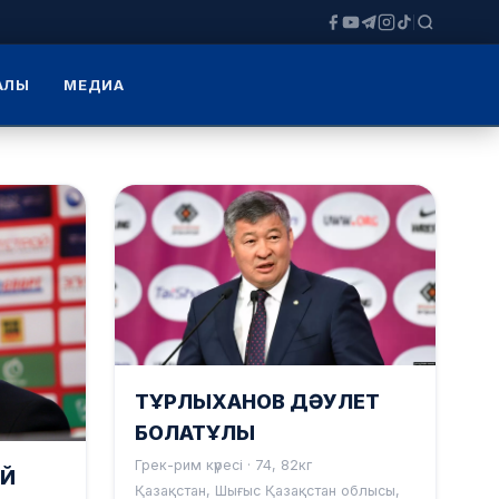
ЗАЛЫ
МЕДИА
ТҰРЛЫХАНОВ ДӘУЛЕТ
БОЛАТҰЛЫ
Грек-рим күресі · 74, 82кг
ИЙ
Қазақстан, Шығыс Қазақстан облысы,