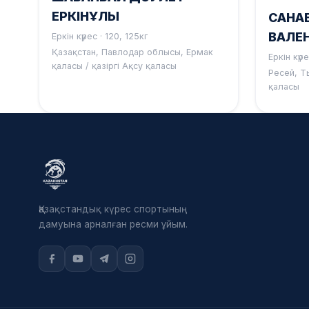
ЕРКІНҰЛЫ
САНА
ВАЛЕ
Еркін күрес · 120, 125кг
Қазақстан, Павлодар облысы, Ермак
Еркін күре
қаласы / қазіргі Ақсу қаласы
Ресей, Т
қаласы
Қазақстандық күрес спортының
дамуына арналған ресми ұйым.