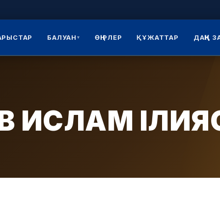
АРЫСТАР
БАЛУАН
ӨҢІРЛЕР
ҚҰЖАТТАР
ДАҢҚ 
▾
В ИСЛАМ ІЛИ