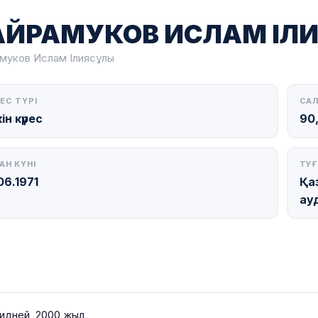
АЙРАМУКОВ ИСЛАМ ІЛ
муков Ислам Ілиясұлы
ЕС ТҮРІ
САЛ
ін күрес
90,
АН КҮНІ
ТУҒ
06.1971
Қа
ау
 Сидней, 2000 жыл