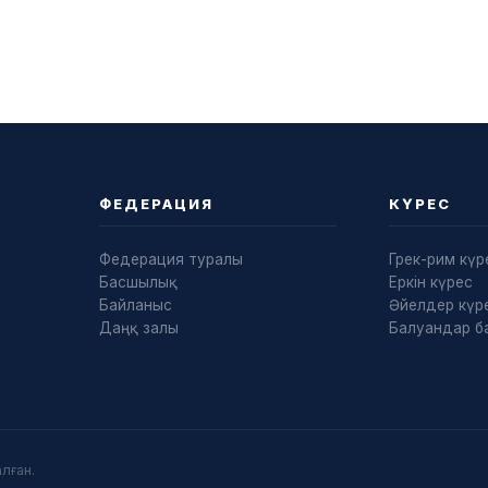
ФЕДЕРАЦИЯ
КҮРЕС
Федерация туралы
Грек-рим күр
Басшылық
Еркін күрес
Байланыс
Әйелдер күре
Даңқ залы
Балуандар б
лған.