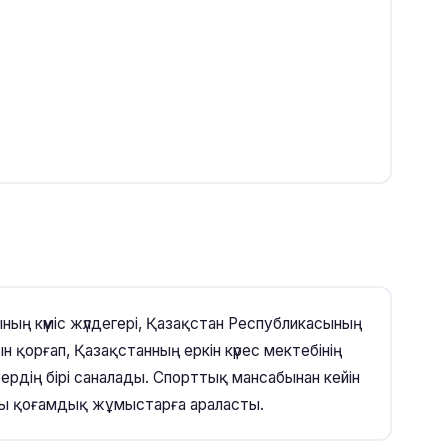
ның күміс жүлдегері, Қазақстан Республикасының
 қорғап, Қазақстанның еркін күрес мектебінің
ердің бірі саналады. Спорттық мансабынан кейін
ғы қоғамдық жұмыстарға араласты.