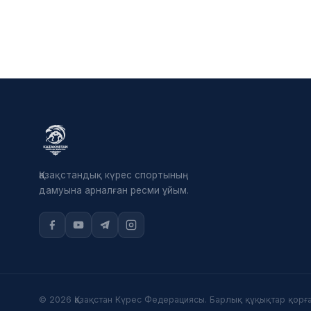
Қазақстандық күрес спортының
дамуына арналған ресми ұйым.
© 2026 Қазақстан Күрес Федерациясы. Барлық құқықтар қорға