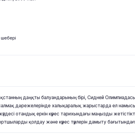
 шебері
зақстанның даңқты балуандарының бірі, Сидней Олимпиадасы
і салмақ дәрежелерінде халықаралық жарыстарда ел намысын
үлдесі отандық еркін күрес тарихындағы маңызды жетістікт
ортшыларды қолдау және күрес түрлерін дамыту бағытында