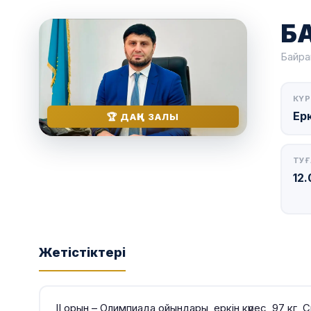
Б
Байра
КҮР
Ерк
🏆 ДАҢҚ ЗАЛЫ
ТУҒ
12.
Жетістіктері
ІІ орын – Олимпиада ойындары, еркін күрес, 97 кг,