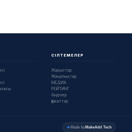
СІЛТЕМЕЛЕР
есі
Жарыстар
Жаңалықтар
сі
МЕДИА
азасы
РЕЙТИНГ
Өңірлер
Құжаттар
Made by
MakeAdd Tech