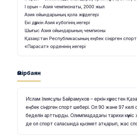
І орын – Азия чемпионаты, 2000 жыл
Азия ойындарының қола жүлдегері
Екі дүркін Азия кубогінің иегері
Шығыс Азия ойындарының чемпионы
Қазақстан Республикасының еңбек сіңірген спорт
«Парасат» орденінің иегері
Өмірбаян
Ислам Ілиясұлы Байрамуков – еркін күрестен Қа
еңбек сіңірген спорт шебері. Ол 90 және 97 кел
беделін арттырды. Олимпиададағы тарихи күміс ж
де ол спорт саласында қызмет атқарып, жас сп