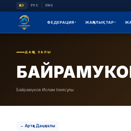
|
|
ҚАЗ
РУС
ENG
ФЕДЕРАЦИЯ
ЖАҢАЛЫҚТАР
Ж
▾
▾
ДАҢҚ ЗАЛЫ
БАЙРАМУКО
Байрамуков Ислам Ілиясұлы
← Артқа Даңқ залы