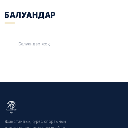
БАЛУАНДАР
Балуандар жоқ
Қазақстандық күрес спортының
дамуына арналған ресми ұйым.