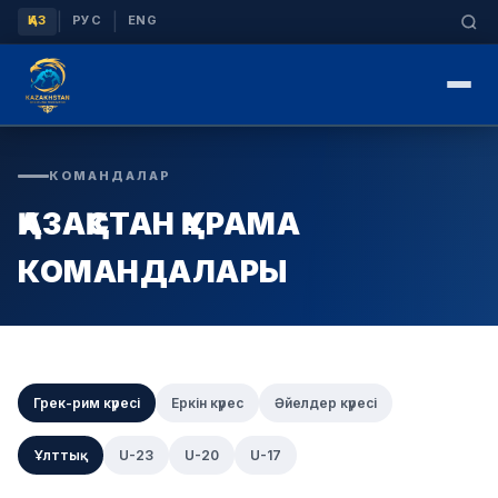
|
|
ҚАЗ
РУС
ENG
КОМАНДАЛАР
ҚАЗАҚСТАН ҚҰРАМА
КОМАНДАЛАРЫ
Грек-рим күресі
Еркін күрес
Әйелдер күресі
Ұлттық
U-23
U-20
U-17