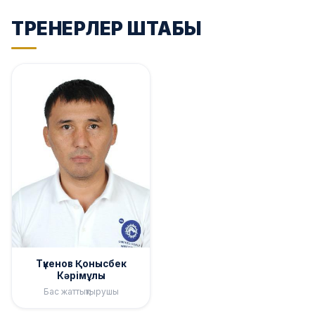
ТРЕНЕРЛЕР ШТАБЫ
Түкенов Қонысбек
Кәрімұлы
Бас жаттықтырушы