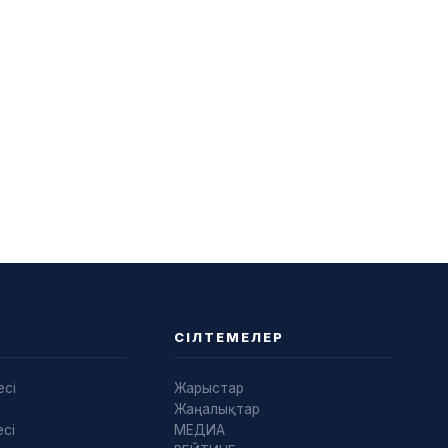
СІЛТЕМЕЛЕР
есі
Жарыстар
Жаңалықтар
сі
МЕДИА