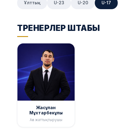
Ұлттық
U-23
U-20
U-17
ТРЕНЕРЛЕР ШТАБЫ
Жасұлан
Мұхтарбекұлы
Аға жаттықтырушы