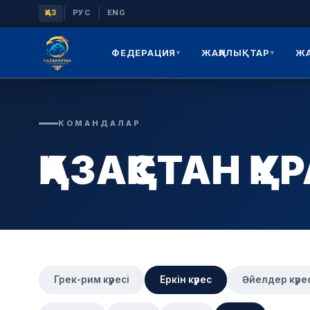
|
|
ҚАЗ
РУС
ENG
ФЕДЕРАЦИЯ
ЖАҢАЛЫҚТАР
Ж
▾
▾
КОМАНДАЛАР
ҚАЗАҚСТАН 
Грек-рим күресі
Еркін күрес
Әйелдер күре