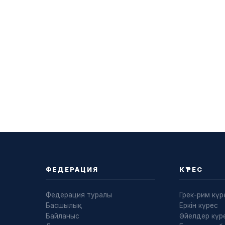
ФЕДЕРАЦИЯ
КҮРЕС
Федерация туралы
Грек-рим күр
Басшылық
Еркін күрес
Байланыс
Әйелдер күре