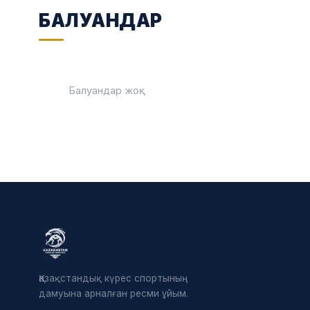
БАЛУАНДАР
Балуандар жоқ
Қазақстандық күрес спортының
дамуына арналған ресми ұйым.