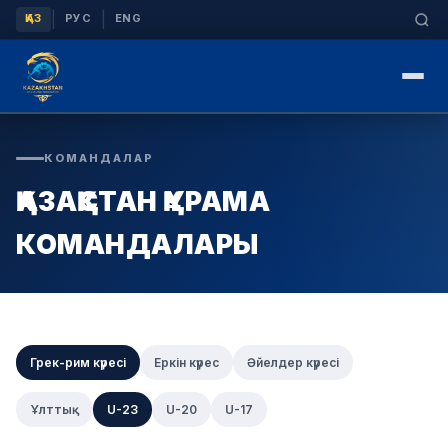
|
|
ҚАЗ
РУС
ENG
КОМАНДАЛАР
ҚАЗАҚСТАН ҚҰРАМА
КОМАНДАЛАРЫ
Грек-рим күресі
Еркін күрес
Әйелдер күресі
Ұлттық
U-23
U-20
U-17