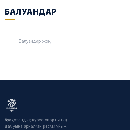
БАЛУАНДАР
Балуандар жоқ
Қазақстандық күрес спортының
дамуына арналған ресми ұйым.