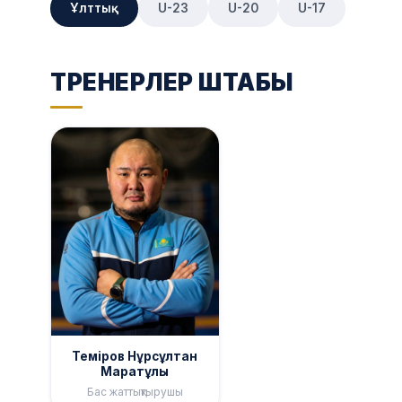
Ұлттық
U-23
U-20
U-17
ТРЕНЕРЛЕР ШТАБЫ
Теміров Нұрсұлтан
Маратұлы
Бас жаттықтырушы