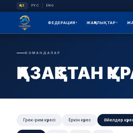
|
|
ҚАЗ
РУС
ENG
ФЕДЕРАЦИЯ
ЖАҢАЛЫҚТАР
Ж
▾
▾
КОМАНДАЛАР
ҚАЗАҚСТАН 
Грек-рим күресі
Еркін күрес
Әйелдер күре