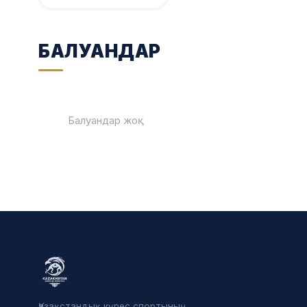
БАЛУАНДАР
Балуандар жоқ
Қазақстандық күрес спортының