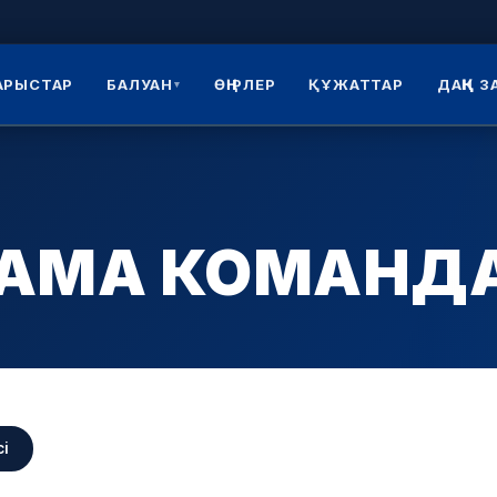
АРЫСТАР
БАЛУАН
ӨҢІРЛЕР
ҚҰЖАТТАР
ДАҢҚ 
▾
ҚҰРАМА КОМАН
сі