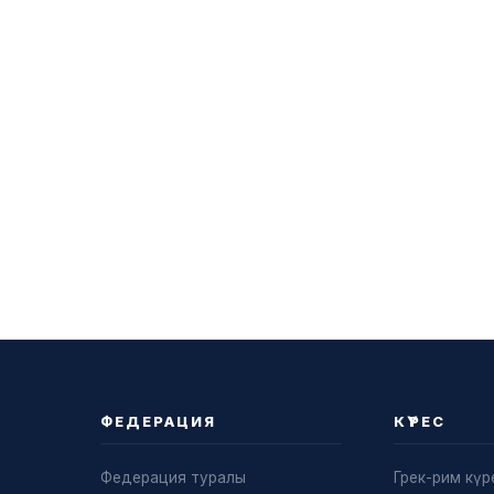
ФЕДЕРАЦИЯ
КҮРЕС
Федерация туралы
Грек-рим күр