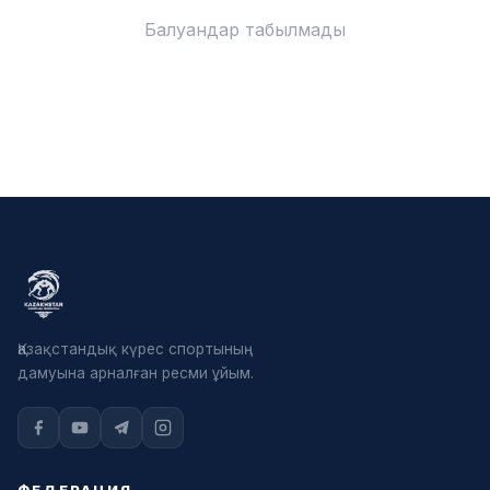
Балуандар табылмады
Қазақстандық күрес спортының
дамуына арналған ресми ұйым.