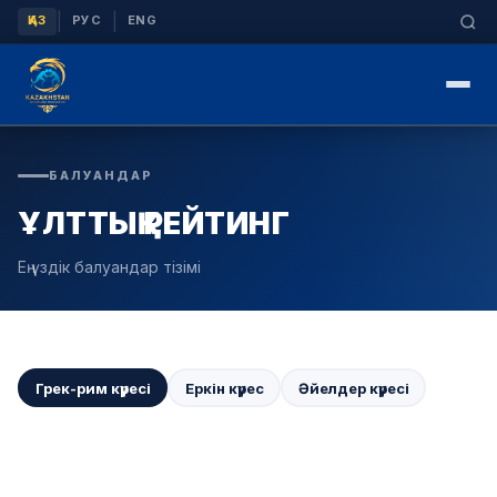
|
|
ҚАЗ
РУС
ENG
БАЛУАНДАР
ҰЛТТЫҚ РЕЙТИНГ
Ең үздік балуандар тізімі
Грек-рим күресі
Еркін күрес
Әйелдер күресі