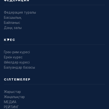
ФЕДЕРАЦИЯ
Федерация туралы
Басшылық
Байланыс
Даңқ залы
КҮРЕС
Грек-рим күресі
Еркін күрес
Әйелдер күресі
Балуандар базасы
СІЛТЕМЕЛЕР
Жарыстар
Жаңалықтар
МЕДИА
РЕЙТИНГ