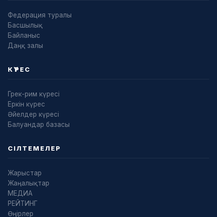
Федерация туралы
Басшылық
Байланыс
Даңқ залы
КҮРЕС
Грек-рим күресі
Еркін күрес
Әйелдер күресі
Балуандар базасы
СІЛТЕМЕЛЕР
Жарыстар
Жаңалықтар
МЕДИА
РЕЙТИНГ
Өңірлер