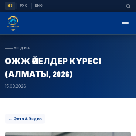
|
|
ҚАЗ
РУС
ENG
МЕДИА
ОЖЖ ӘЙЕЛДЕР КҮРЕСІ
(АЛМАТЫ, 2026)
15.03.2026
← Фото & Видео