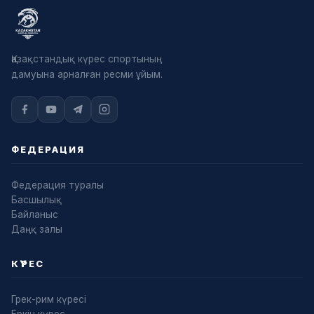
Қазақстандық күрес спортының
дамуына арналған ресми ұйым.
ФЕДЕРАЦИЯ
Федерация туралы
Басшылық
Байланыс
Даңқ залы
КҮРЕС
Грек-рим күресі