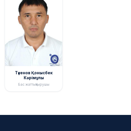
Түкенов Қонысбек
Кәрімұлы
Бас жаттықтырушы