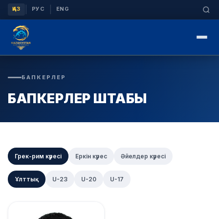
|
|
ҚАЗ
РУС
ENG
БАПКЕРЛЕР
БАПКЕРЛЕР ШТАБЫ
Грек-рим күресі
Еркін күрес
Әйелдер күресі
Ұлттық
U-23
U-20
U-17