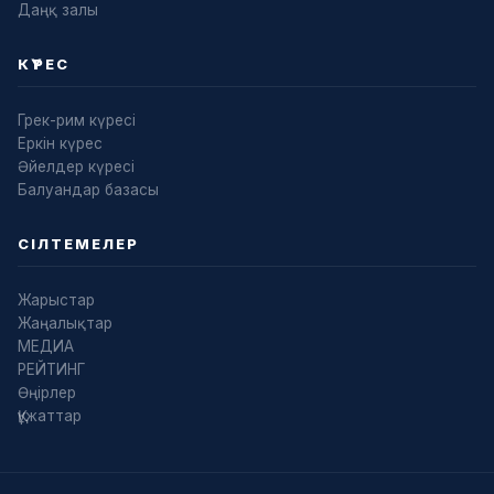
Даңқ залы
КҮРЕС
Грек-рим күресі
Еркін күрес
Әйелдер күресі
Балуандар базасы
СІЛТЕМЕЛЕР
Жарыстар
Жаңалықтар
МЕДИА
РЕЙТИНГ
Өңірлер
Құжаттар