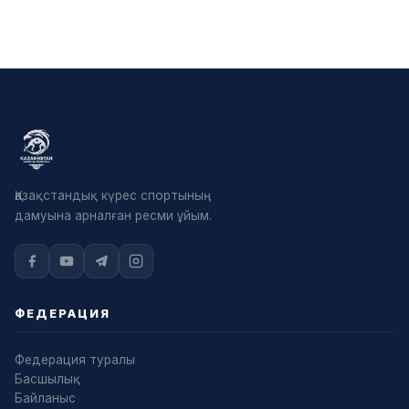
Қазақстандық күрес спортының
дамуына арналған ресми ұйым.
ФЕДЕРАЦИЯ
Федерация туралы
Басшылық
Байланыс