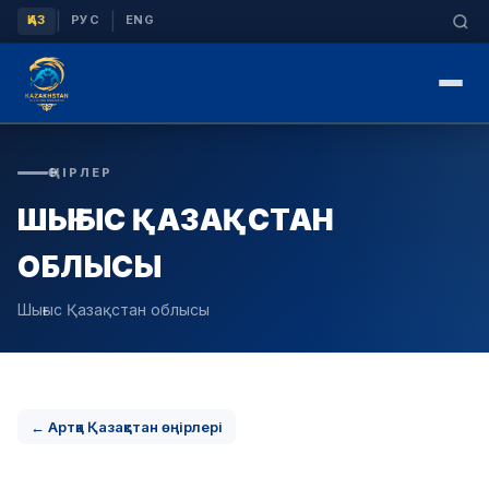
|
|
ҚАЗ
РУС
ENG
ӨҢІРЛЕР
ШЫҒЫС ҚАЗАҚСТАН
ОБЛЫСЫ
Шығыс Қазақстан облысы
← Артқа Қазақстан өңірлері