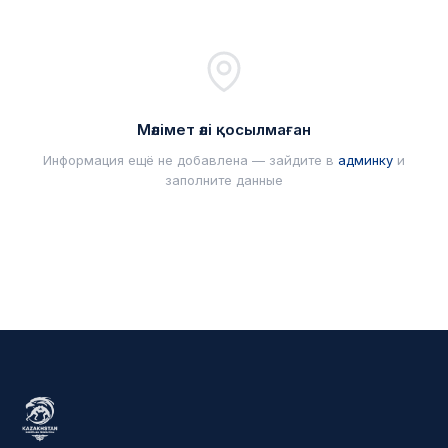
Мәлімет әлі қосылмаған
Информация ещё не добавлена — зайдите в
админку
и
заполните данные