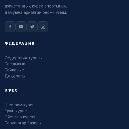
Қазақстандық күрес спортының
дамуына арналған ресми ұйым.
ФЕДЕРАЦИЯ
Федерация туралы
Басшылық
Байланыс
Даңқ залы
КҮРЕС
Грек-рим күресі
Еркін күрес
Әйелдер күресі
Балуандар базасы