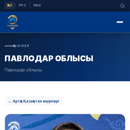
|
|
ҚАЗ
РУС
ENG
ӨҢІРЛЕР
ПАВЛОДАР ОБЛЫСЫ
Павлодар облысы
← Артқа Қазақстан өңірлері