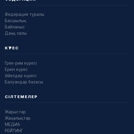
Федерация туралы
Басшылық
Байланыс
Даңқ залы
КҮРЕС
Грек-рим күресі
Еркін күрес
Әйелдер күресі
Балуандар базасы
СІЛТЕМЕЛЕР
Жарыстар
Жаңалықтар
МЕДИА
РЕЙТИНГ