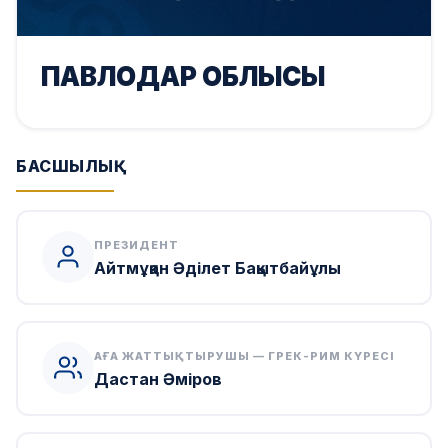
ПАВЛОДАР ОБЛЫСЫ
БАСШЫЛЫҚ
ПРЕЗИДЕНТ
Айтмұқан Әділет Бақытбайұлы
АҒА ЖАТТЫҚТЫРУШЫ — ГРЕК-РИМ КҮРЕСІ
Дастан Әміров