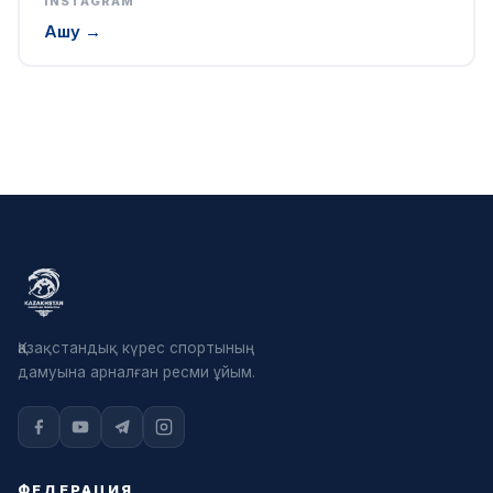
INSTAGRAM
Ашу →
Қазақстандық күрес спортының
дамуына арналған ресми ұйым.
ФЕДЕРАЦИЯ