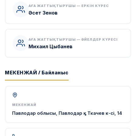
АҒА ЖАТТЫҚТЫРУШЫ — ЕРКІН КҮРЕС
Әсет Зенов
АҒА ЖАТТЫҚТЫРУШЫ — ӘЙЕЛДЕР КҮРЕСІ
Михаил Цыбанев
МЕКЕНЖАЙ / Байланыс
МЕКЕНЖАЙ
Павлодар облысы, Павлодар қ., Ткачев к-сі, 14