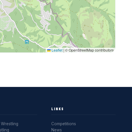
Leaflet
|
© OpenStreetMap contributors
LINKS
Wrestling
Competitions
tling
News