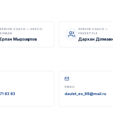
SENIOR COACH — GRECO-
SENIOR COACH —
ROMAN
FREESTYLE
Ерлан Мырзағұлов
Дархан Ділмаға
EMAIL
71 83 83
daulet_es_88@mail.ru