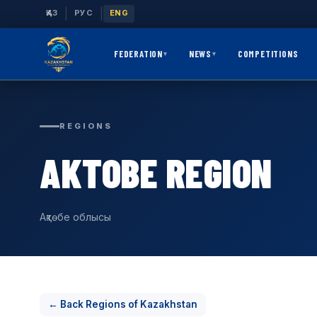
|
|
ҚАЗ
РУС
ENG
FEDERATION
NEWS
COMPETITIONS
▾
▾
REGIONS
AKTOBE REGION
Ақтөбе облысы
← Back Regions of Kazakhstan