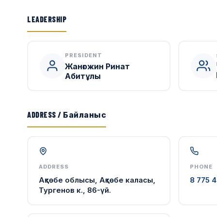
LEADERSHIP
PRESIDENT
Жанғожин Ринат
Абитұлы
ADDRESS / Байланыс
ADDRESS
PHONE
Ақтөбе облысы, Ақтөбе каласы,
8 775 4
Тургенов к., 86-үй.