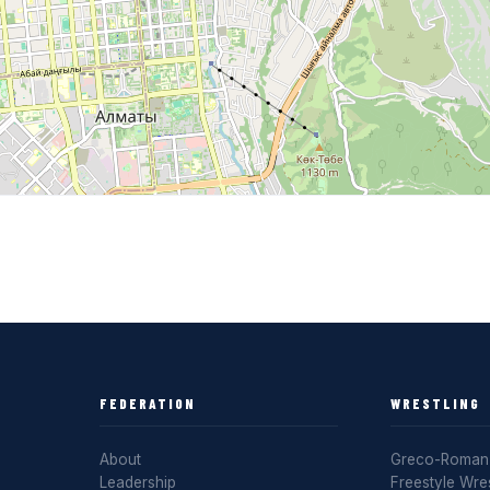
FEDERATION
WRESTLING
About
Greco-Roman 
Leadership
Freestyle Wres