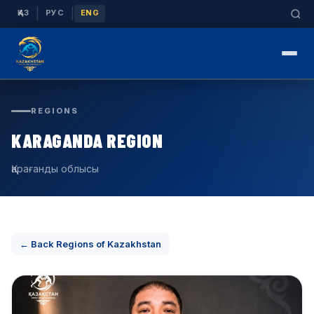
|
|
ҚАЗ
РУС
ENG
REGIONS
KARAGANDA REGION
Қарағанды облысы
← Back Regions of Kazakhstan