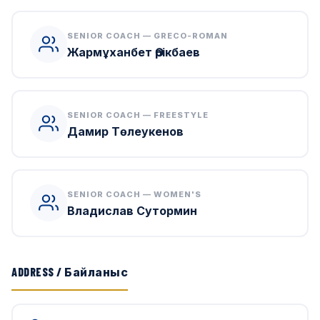
SENIOR COACH — GRECO-ROMAN
Жармұханбет Өрікбаев
SENIOR COACH — FREESTYLE
Дамир Төлеукенов
SENIOR COACH — WOMEN'S
Владислав Сутормин
ADDRESS / Байланыс