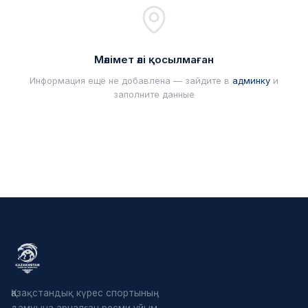
Мәлімет әлі қосылмаған
Информация ещё не добавлена — зайдите в
админку
и
заполните данные
Қазақстандық күрес спортының