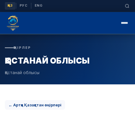
|
|
ҚАЗ
РУС
ENG
ӨҢІРЛЕР
ҚОСТАНАЙ ОБЛЫСЫ
Қостанай облысы
← Артқа Қазақстан өңірлері