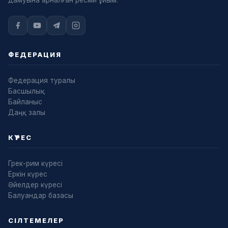
дамуына арналған ресми ұйым.
ФЕДЕРАЦИЯ
Федерация туралы
Басшылық
Байланыс
Даңқ залы
КҮРЕС
Грек-рим күресі
Еркін күрес
Әйелдер күресі
Балуандар базасы
СІЛТЕМЕЛЕР