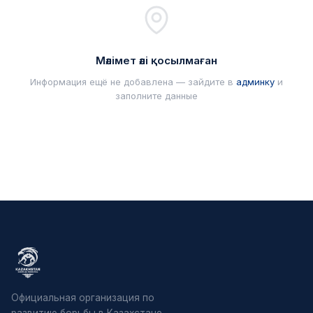
Мәлімет әлі қосылмаған
Информация ещё не добавлена — зайдите в
админку
и
заполните данные
Официальная организация по