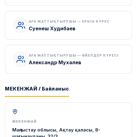
АҒА ЖАТТЫҚТЫРУШЫ — ЕРКІН КҮРЕС
Суенеш Худибаев
АҒА ЖАТТЫҚТЫРУШЫ — ӘЙЕЛДЕР КҮРЕСІ
Александр Мухалев
МЕКЕНЖАЙ / Байланыс
МЕКЕНЖАЙ
Маңғыстау облысы, Ақтау қаласы, 8-
шағынауданы, 32/3