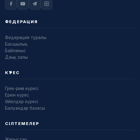
ФЕДЕРАЦИЯ
Федерация туралы
Басшылық
Байланыс
Даңқ залы
КҮРЕС
Грек-рим күресі
Еркін күрес
Әйелдер күресі
Балуандар базасы
СІЛТЕМЕЛЕР
Жарыстар