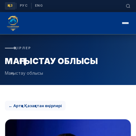
|
|
ҚАЗ
РУС
ENG
ӨҢІРЛЕР
МАҢҒЫСТАУ ОБЛЫСЫ
Маңғыстау облысы
← Артқа Қазақстан өңірлері