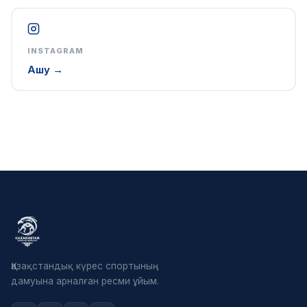
INSTAGRAM
Ашу →
Қазақстандық күрес спортының
дамуына арналған ресми ұйым.