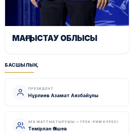
МАҢҒЫСТАУ ОБЛЫСЫ
БАСШЫЛЫҚ
ПРЕЗИДЕНТ
Нұрлиев Азамат Аязбайұлы
АҒА ЖАТТЫҚТЫРУШЫ — ГРЕК-РИМ КҮРЕСІ
Темірлан Әбішев