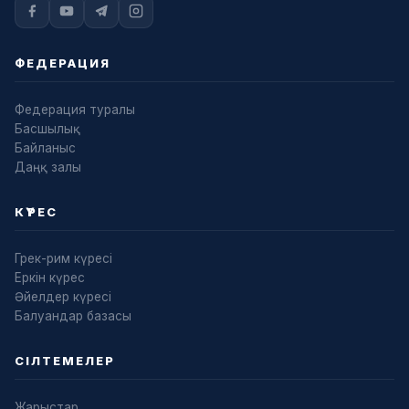
ФЕДЕРАЦИЯ
Федерация туралы
Басшылық
Байланыс
Даңқ залы
КҮРЕС
Грек-рим күресі
Еркін күрес
Әйелдер күресі
Балуандар базасы
СІЛТЕМЕЛЕР
Жарыстар