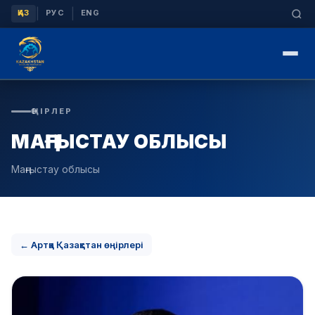
|
|
ҚАЗ
РУС
ENG
ӨҢІРЛЕР
МАҢҒЫСТАУ ОБЛЫСЫ
Маңғыстау облысы
← Артқа Қазақстан өңірлері