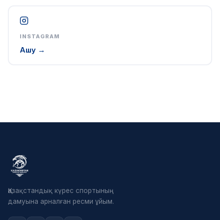
INSTAGRAM
Ашу →
Қазақстандық күрес спортының
дамуына арналған ресми ұйым.