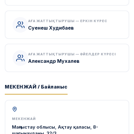
АҒА ЖАТТЫҚТЫРУШЫ — ЕРКІН КҮРЕС
Суенеш Худибаев
АҒА ЖАТТЫҚТЫРУШЫ — ӘЙЕЛДЕР КҮРЕСІ
Александр Мухалев
МЕКЕНЖАЙ / Байланыс
МЕКЕНЖАЙ
Маңғыстау облысы, Ақтау қаласы, 8-
шағынауданы, 32/3