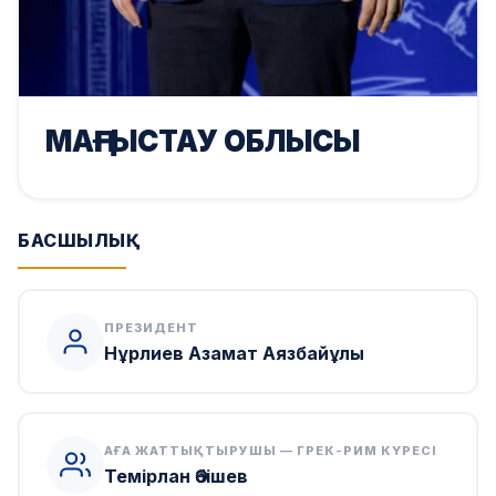
МАҢҒЫСТАУ ОБЛЫСЫ
БАСШЫЛЫҚ
ПРЕЗИДЕНТ
Нұрлиев Азамат Аязбайұлы
АҒА ЖАТТЫҚТЫРУШЫ — ГРЕК-РИМ КҮРЕСІ
Темірлан Әбішев