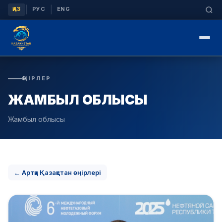
|
|
ҚАЗ
РУС
ENG
ӨҢІРЛЕР
ЖАМБЫЛ ОБЛЫСЫ
Жамбыл облысы
← Артқа Қазақстан өңірлері