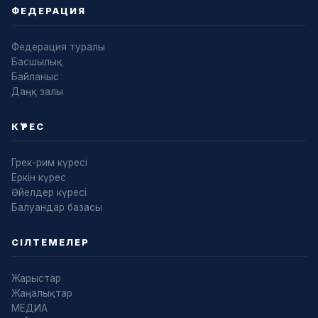
ФЕДЕРАЦИЯ
Федерация туралы
Басшылық
Байланыс
Даңқ залы
КҮРЕС
Грек-рим күресі
Еркін күрес
Әйелдер күресі
Балуандар базасы
СІЛТЕМЕЛЕР
Жарыстар
Жаңалықтар
МЕДИА