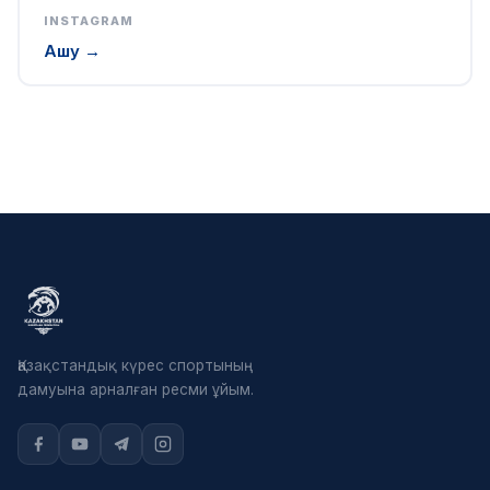
INSTAGRAM
Ашу →
Қазақстандық күрес спортының
дамуына арналған ресми ұйым.