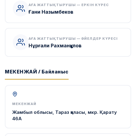
АҒА ЖАТТЫҚТЫРУШЫ — ЕРКІН КҮРЕС
Ғани Назымбеков
АҒА ЖАТТЫҚТЫРУШЫ — ӘЙЕЛДЕР КҮРЕСІ
Нұрғали Рахманқұлов
МЕКЕНЖАЙ / Байланыс
МЕКЕНЖАЙ
Жамбыл облысы, Тараз қаласы, мкр. Қарату
46А