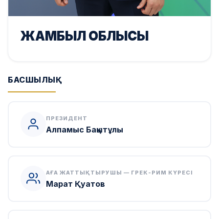
ЖАМБЫЛ ОБЛЫСЫ
БАСШЫЛЫҚ
ПРЕЗИДЕНТ
Алпамыс Бақытұлы
АҒА ЖАТТЫҚТЫРУШЫ — ГРЕК-РИМ КҮРЕСІ
Марат Қуатов