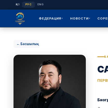
|
|
ҚАЗ
РУС
ENG
ФЕДЕРАЦИЯ
НОВОСТИ
СОРЕ
▾
▾
← Басшылық
Б
С
ПЕРВ
Биог