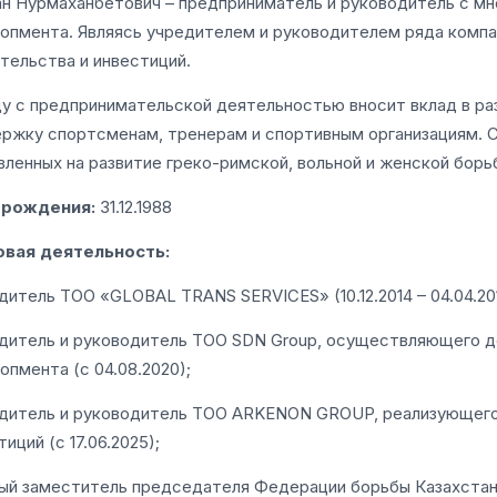
н Нурмаханбетович – предприниматель и руководитель с мн
опмента. Являясь учредителем и руководителем ряда компа
тельства и инвестиций.
у с предпринимательской деятельностью вносит вклад в ра
ржку спортсменам, тренерам и спортивным организациям. С
вленных на развитие греко-римской, вольной и женской борь
 рождения:
31.12.1988
овая деятельность:
едитель ТОО «GLOBAL TRANS SERVICES» (10.12.2014 – 04.04.201
едитель и руководитель ТОО SDN Group, осуществляющего д
опмента (с 04.08.2020);
едитель и руководитель ТОО ARKENON GROUP, реализующего
иций (с 17.06.2025);
вый заместитель председателя Федерации борьбы Казахстана 