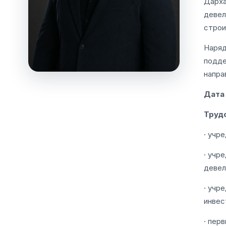
Дарха
девел
строи
Наряд
подде
напра
Дата
Труд
· учр
· учр
девел
· учр
инвест
· пер