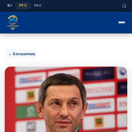
|
|
ҚАЗ
РУС
ENG
← Басшылық