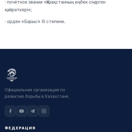
· почётное звание «Қазақстанның еңбек сіңірген
қайраткері»;
· орден «Барыс» III степени.
Официальная организация по
развитию борьбы в Казахстане.
ФЕДЕРАЦИЯ