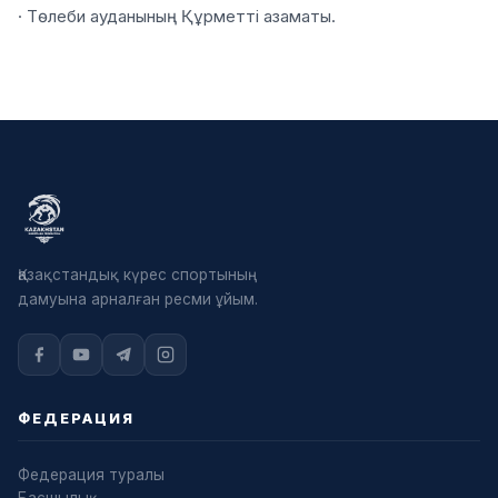
· Төлеби ауданының Құрметті азаматы.
Қазақстандық күрес спортының
дамуына арналған ресми ұйым.
ФЕДЕРАЦИЯ
Федерация туралы