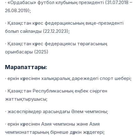
· «Ордабасы» футбол клубының президенті (31.07.2018 –
26.08.2019);
· Қазақстан күрес федерациясының вице-президенті
болып сайланды (22.12.2023);
· Қазақстан күрес федерациясы төрағасының
орынбасары (2025)
Марапаттары:
· еркін күресінен халықаралық дәрежедегі спорт шебері;
· Қазақстан Республикасының еңбек сіңірген
жаттықтырушысы;
· жасөспірімдер арасындағы Әлем чемпионы;
· еркін күресінен Азия чемпионы және Азия
чемпионаттарының бірнеше дүркін жүлдегері;