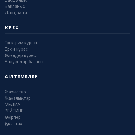
Басшылық
Байланыс
Даңқ залы
КҮРЕС
Грек-рим күресі
Еркін күрес
Әйелдер күресі
Балуандар базасы
СІЛТЕМЕЛЕР
Жарыстар
Жаңалықтар
МЕДИА
РЕЙТИНГ
Өңірлер
Құжаттар