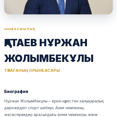
БАСШЫЛЫҚ
ҚАТАЕВ НҰРЖАН
ЖОЛЫМБЕКҰЛЫ
ТӨРАҒАНЫҢ ОРЫНБАСАРЫ
Биография
Нұржан Жолымбекұлы – еркін күрестен халықаралық
дәрежедегі спорт шебері, Азия чемпионы,
жасөспірімдер арасындағы әлем чемпионы және