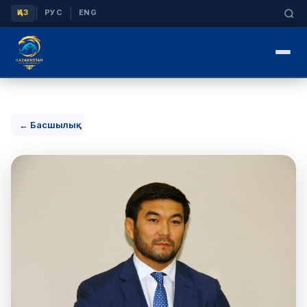
|
|
ҚАЗ
РУС
ENG
← Басшылық