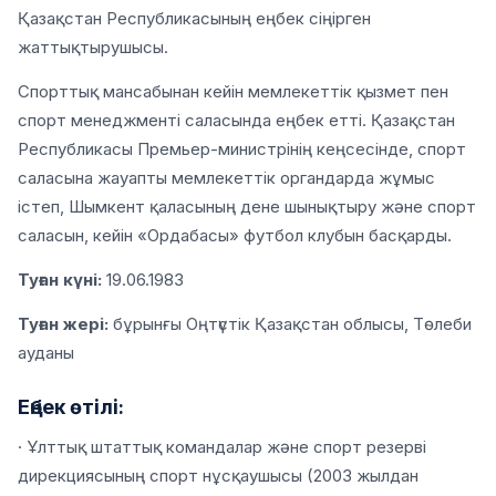
Қазақстан Республикасының еңбек сіңірген
жаттықтырушысы.
Спорттық мансабынан кейін мемлекеттік қызмет пен
спорт менеджменті саласында еңбек етті. Қазақстан
Республикасы Премьер-министрінің кеңсесінде, спорт
саласына жауапты мемлекеттік органдарда жұмыс
істеп, Шымкент қаласының дене шынықтыру және спорт
саласын, кейін «Ордабасы» футбол клубын басқарды.
Туған күні:
19.06.1983
Туған жері:
бұрынғы Оңтүстік Қазақстан облысы, Төлеби
ауданы
Еңбек өтілі:
· Ұлттық штаттық командалар және спорт резерві
дирекциясының спорт нұсқаушысы (2003 жылдан