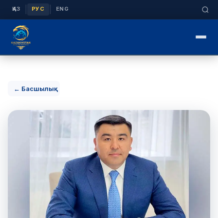
|
|
ҚАЗ
РУС
ENG
← Басшылық