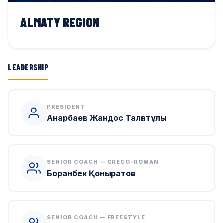
ALMATY REGION
LEADERSHIP
PRESIDENT
Анарбаев Жандос Талғатұлы
SENIOR COACH — GRECO-ROMAN
Боранбек Қоныратов
SENIOR COACH — FREESTYLE