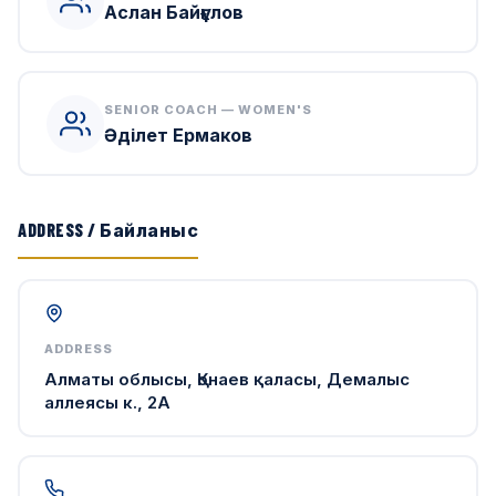
Аслан Байғұлов
SENIOR COACH — WOMEN'S
Әділет Ермаков
ADDRESS / Байланыс
ADDRESS
Алматы облысы, Қонаев қаласы, Демалыс
аллеясы к., 2А