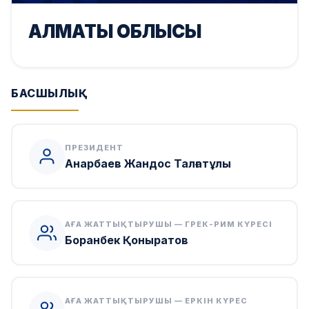
АЛМАТЫ ОБЛЫСЫ
БАСШЫЛЫҚ
ПРЕЗИДЕНТ
Анарбаев Жандос Талғатұлы
АҒА ЖАТТЫҚТЫРУШЫ — ГРЕК-РИМ КҮРЕСІ
Боранбек Қоныратов
АҒА ЖАТТЫҚТЫРУШЫ — ЕРКІН КҮРЕС