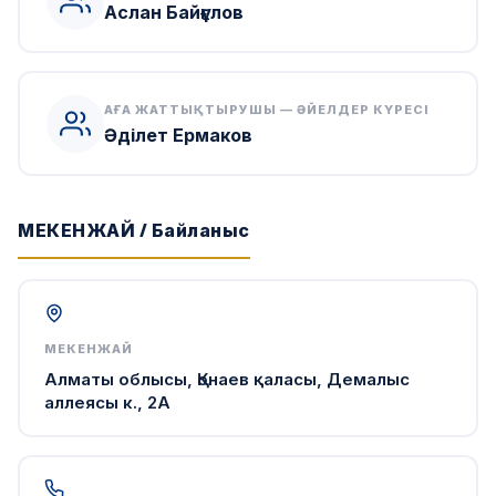
Аслан Байғұлов
АҒА ЖАТТЫҚТЫРУШЫ — ӘЙЕЛДЕР КҮРЕСІ
Әділет Ермаков
МЕКЕНЖАЙ / Байланыс
МЕКЕНЖАЙ
Алматы облысы, Қонаев қаласы, Демалыс
аллеясы к., 2А