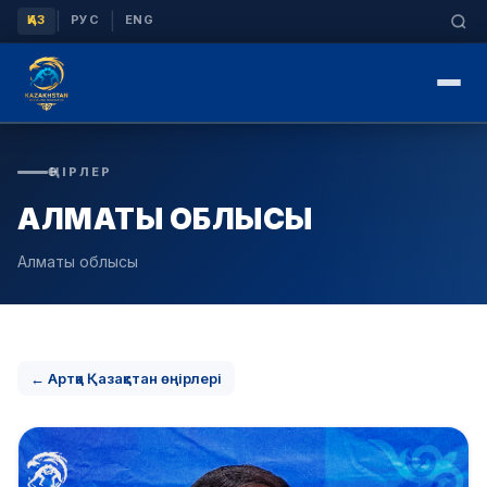
|
|
ҚАЗ
РУС
ENG
ӨҢІРЛЕР
АЛМАТЫ ОБЛЫСЫ
Алматы облысы
← Артқа Қазақстан өңірлері