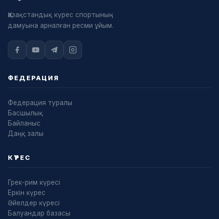
Қазақстандық күрес спортының
дамуына арналған ресми ұйым.
ФЕДЕРАЦИЯ
Федерация туралы
Басшылық
Байланыс
Даңқ залы
КҮРЕС
Грек-рим күресі
Еркін күрес
Әйелдер күресі
Балуандар базасы