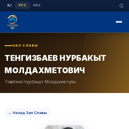
|
|
ҚАЗ
РУС
ENG
ЗАЛ СЛАВЫ
ТЕНГИЗБАЕВ НУРБАКЫТ
МОЛДАХМЕТОВИЧ
Теңізбаев Нұрбақыт Молдахметұлы
← Назад Зал Славы