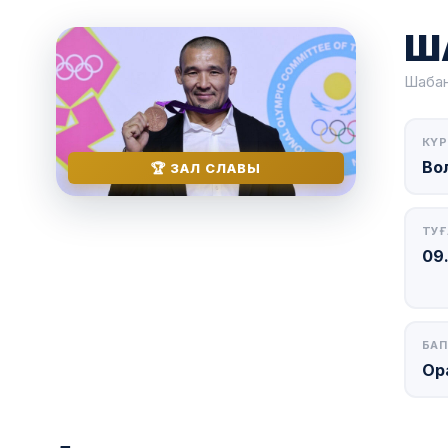
Ш
Шабан
КҮР
Во
🏆 ЗАЛ СЛАВЫ
ТУҒ
09
БАП
Ор