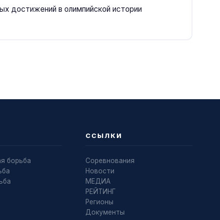
мых достижений в олимпийской истории
ССЫЛКИ
ая борьба
Соревнования
ьба
Новости
ьба
МЕДИА
РЕЙТИНГ
Регионы
Документы