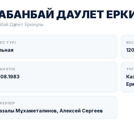
АБАНБАЙ ДАУЛЕТ ЕРК
бай Дәулет Еркінұлы
ЕС ТҮРІ
ВЕС
льная
120
АН КҮНІ
ТУҒ
.08.1983
Ка
Ер
КЕРЛЕР
азалы Мұхаметалинов, Алексей Сергеев