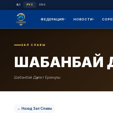
|
|
ҚАЗ
РУС
ENG
ФЕДЕРАЦИЯ
НОВОСТИ
СОРЕ
▾
▾
ЗАЛ СЛАВЫ
ШАБАНБАЙ 
Шабанбай Дәулет Еркінұлы
← Назад Зал Славы