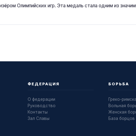
изёром Олимпийских игр. Эта медаль стала одним из значи
ФЕДЕРАЦИЯ
БОРЬБА
О федерации
Греко-римск
Руководство
Вольная бор
Контакты
Женская бор
Зал Славы
База борцов