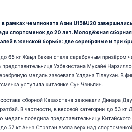
, в рамках чемпионата Азии U15&U20 завершилис
еди спортсменок до 20 лет. Молодёжная сборная
алей в женской борьбе: две серебряные и три бр
 до 65 кг Жаңыл Бекен стала серебряным призёром ч
а представительнице Узбекистана Мухайё Нарзиллое
серебряную медаль завоевала Ұлдана Тілеухан. В фи
тсменка уступила китаянке Сун Чэньлин.
 составе сборной Казахстана завоевали Динара Да
атбай. В частности, в весовой категории до 53 кг
ю медаль победила представительницу Китайского Т
 до 57 кг Анна Стратан взяла верх над спортсменко