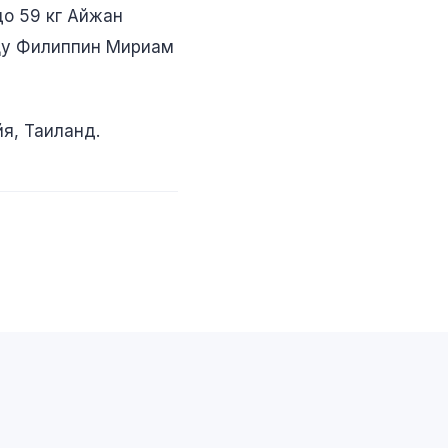
до 59 кг Айжан
цу Филиппин Мириам
я, Таиланд.