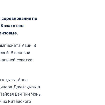
ь соревнования по
 Казахстана
онзовые.
емпионата Азии. В
вой. В весовой
нальной схватке
уылқызы, Анна
 Динара Дауылқызы в
айбэя Вэй Тин Чэнь.
й из Китайского